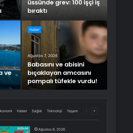
üssünde grev: 100 işçi iş
ı
bıraktı
Haber
Ağustos 7
Ank
Gen
Ağustos 7, 2026
Babasını ve abisini
için
a ve
bıçaklayan amcasını
pompalı tüfekle vurdu!
Ankara Vali
Önceki
Sonraki
konomi
Haber
Sağlık
Teknoloji
Yaşam
sayfa
sayfa
Ağustos 8, 2026