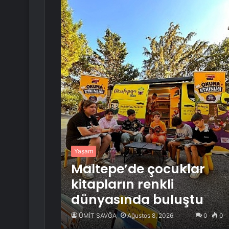
Yaşam
Maltepe’de çocuklar
kitapların renkli
dünyasında buluştu
ÜMİT SAVĞA
Ağustos 8, 2026
0
0