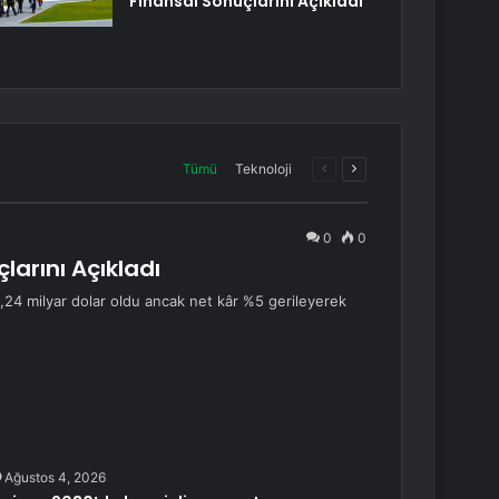
Finansal Sonuçlarını Açıkladı
Önceki
Sonraki
Tümü
Teknoloji
sayfa
sayfa
0
0
larını Açıkladı
28,24 milyar dolar oldu ancak net kâr %5 gerileyerek
Ağustos 4, 2026