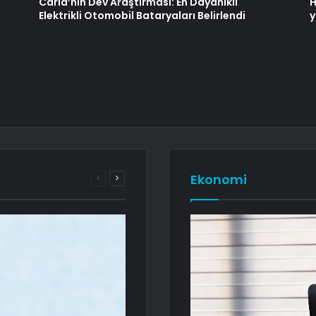
Carla’nın Dev Araştırması: En Dayanıklı
H
Elektrikli Otomobil Bataryaları Belirlendi
y
Ekonomi
Önceki
Sonraki
sayfa
sayfa