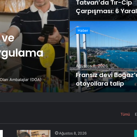
Tatvan’da Tır-Cip
Çarpışması: 6 Yaral
Haber
 ve
uygulama
Ağustos 8, 2026
Fransız devi Boğaz’
 Olan Ambalajlar (DOA)
otoyollara talip
Tümü
E
Ağustos 8, 2026