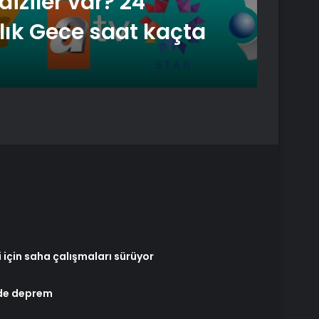
iziler var? 24
Ağustos 7
ık Gece saat kaçta
İzmi
eğle
için saha çalışmaları sürüyor
nde deprem