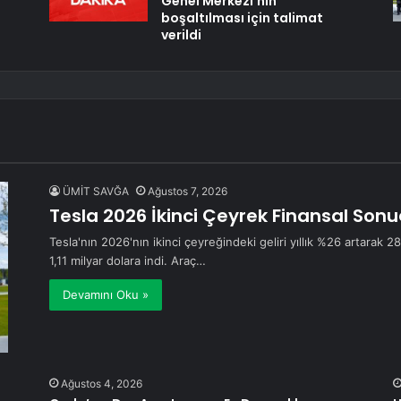
Genel Merkezi’nin
boşaltılması için talimat
verildi
ÜMİT SAVĞA
Ağustos 7, 2026
Tesla 2026 İkinci Çeyrek Finansal Sonuç
Tesla'nın 2026'nın ikinci çeyreğindeki geliri yıllık %26 artarak 
1,11 milyar dolara indi. Araç…
Devamını Oku »
Ağustos 4, 2026