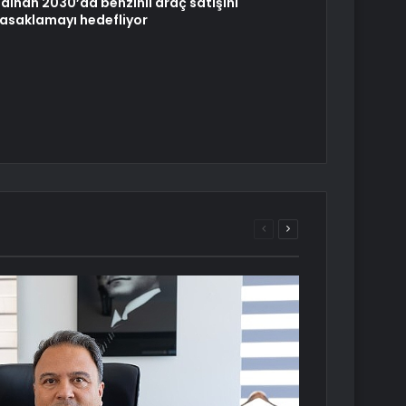
ainan 2030’da benzinli araç satışını
asaklamayı hedefliyor
Önceki
Sonraki
sayfa
sayfa