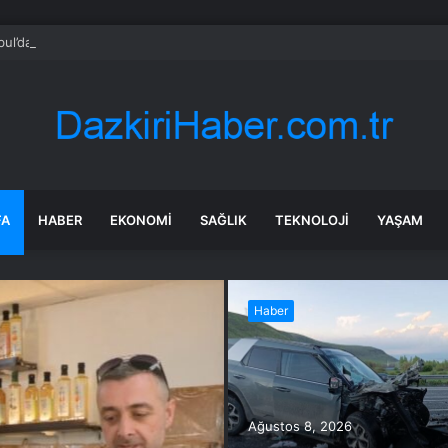
bul’da market ve bakkallarda yeni uygulama devreye girdi
FA
HABER
EKONOMI
SAĞLIK
TEKNOLOJI
YAŞAM
Haber
Ağustos 8, 2026