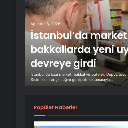
eni
Ağustos 8, 2026
İstanbul’da market
AZİ su
bakkallarda yeni 
angazi
devreye girdi
aman
e zaman
İstanbul'da bazı market, bakkal ve büfeler, Depozitosu
Sistemi'nin erişim ağını genişletmek amacıyla…
Popüler Haberler