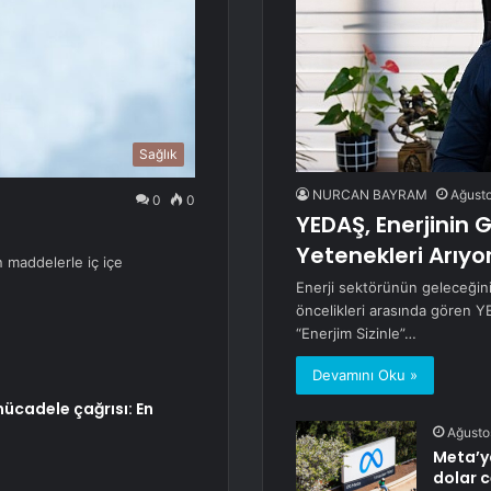
Sağlık
NURCAN BAYRAM
Ağusto
0
0
YEDAŞ, Enerjinin 
Yetenekleri Arıyo
 maddelerle iç içe
Enerji sektörünün geleceğini 
öncelikleri arasında gören Y
“Enerjim Sizinle”…
Devamını Oku »
ücadele çağrısı: En
Ağusto
Meta’y
dolar 