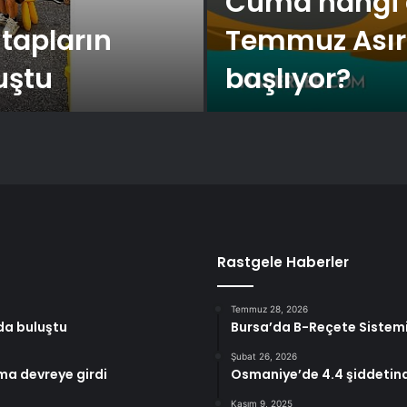
Cuma hangi d
tapların
Temmuz Asırl
uştu
başlıyor?
Rastgele Haberler
Temmuz 28, 2026
da buluştu
Bursa’da B-Reçete Sistemi 
Şubat 26, 2026
ma devreye girdi
Osmaniye’de 4.4 şiddeti
Kasım 9, 2025