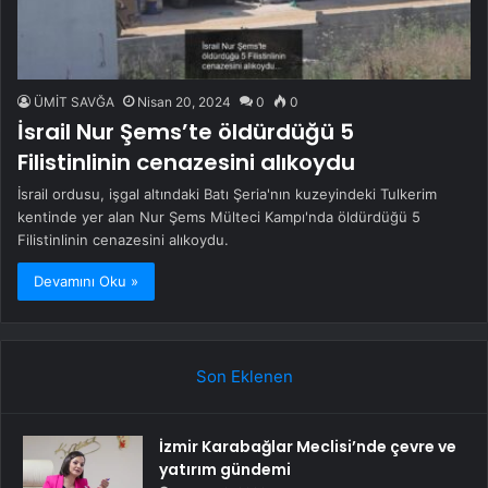
ÜMİT SAVĞA
Nisan 20, 2024
0
0
İsrail Nur Şems’te öldürdüğü 5
Filistinlinin cenazesini alıkoydu
İsrail ordusu, işgal altındaki Batı Şeria'nın kuzeyindeki Tulkerim
kentinde yer alan Nur Şems Mülteci Kampı'nda öldürdüğü 5
Filistinlinin cenazesini alıkoydu.
Devamını Oku »
Son Eklenen
İzmir Karabağlar Meclisi’nde çevre ve
yatırım gündemi