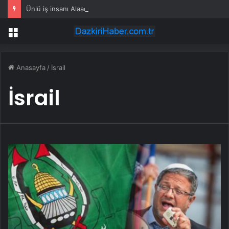
Ünlü iş insanı Alaaddin Çağlıköse’ye kafede bıçaklı saldırının görüntüleri ortaya çıktı
Menü
Anasayfa
/
İsrail
İsrail