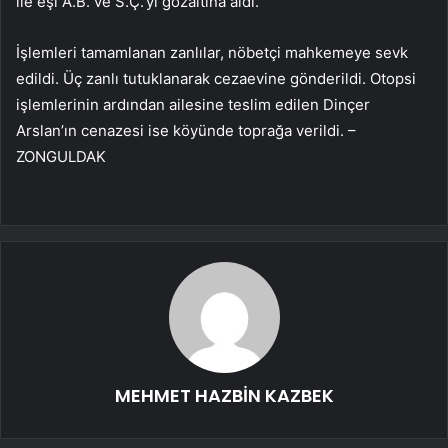
ile eşi A.B. ve S.Ç.’yi gözaltına aldı.
İşlemleri tamamlanan zanlılar, nöbetçi mahkemeye sevk
edildi. Üç zanlı tutuklanarak cezaevine gönderildi. Otopsi
işlemlerinin ardından ailesine teslim edilen Dinçer
Arslan’ın cenazesi ise köyünde toprağa verildi. –
ZONGULDAK
MEHMET HAZBİN KAZBEK