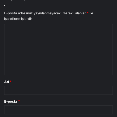
E-posta adresiniz yayınlanmayacak.
Gerekli alanlar
*
ile
işaretlenmişlerdir
Y
o
r
u
m
*
Ad
*
E-posta
*