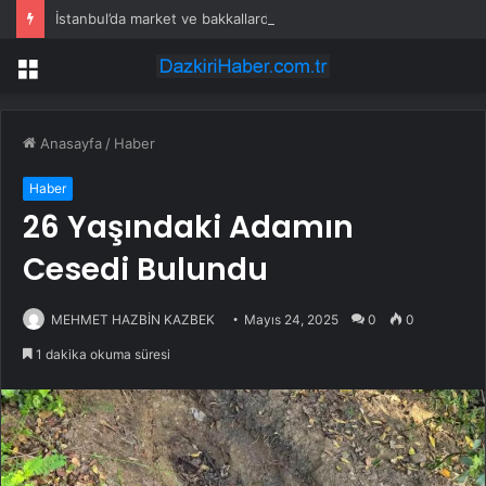
İstanbul’da market ve bakkallarda yeni uygulama devreye girdi
Menü
Anasayfa
/
Haber
Haber
26 Yaşındaki Adamın
Cesedi Bulundu
MEHMET HAZBİN KAZBEK
Mayıs 24, 2025
0
0
1 dakika okuma süresi