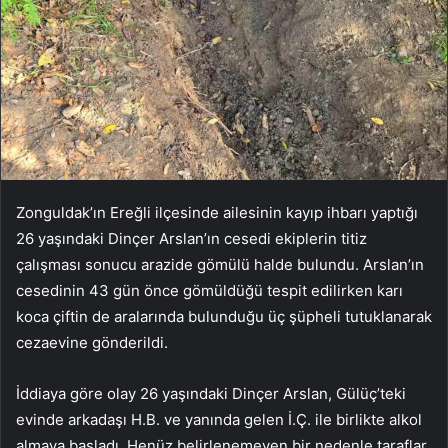
Zonguldak’ın Ereğli ilçesinde ailesinin kayıp ihbarı yaptığı
26 yaşındaki Dinçer Arslan’ın cesedi ekiplerin titiz
çalışması sonucu arazide gömülü halde bulundu. Arslan’ın
cesedinin 43 gün önce gömüldüğü tespit edilirken karı
koca çiftin de aralarında bulunduğu üç şüpheli tutuklanarak
cezaevine gönderildi.
İddiaya göre olay 26 yaşındaki Dinçer Arslan, Gülüç’teki
evinde arkadaşı H.B. ve yanında gelen İ.Ç. ile birlikte alkol
almaya başladı. Henüz belirlenemeyen bir nedenle taraflar