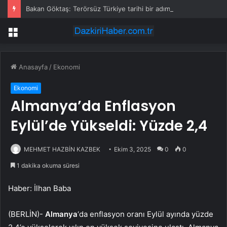
Bakan Göktaş: Terörsüz Türkiye tarihi bir adımdır
Menü
Anasayfa
/
Ekonomi
Ekonomi
Almanya’da Enflasyon
Eylül’de Yükseldi: Yüzde 2,4
MEHMET HAZBİN KAZBEK
Ekim 3, 2025
0
0
1 dakika okuma süresi
Haber: İlhan Baba
(BERLİN)-
Almanya
‘da enflasyon oranı Eylül ayında yüzde