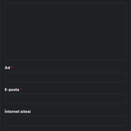
Y
o
r
u
m
*
Ad
*
E-posta
*
İnternet sitesi