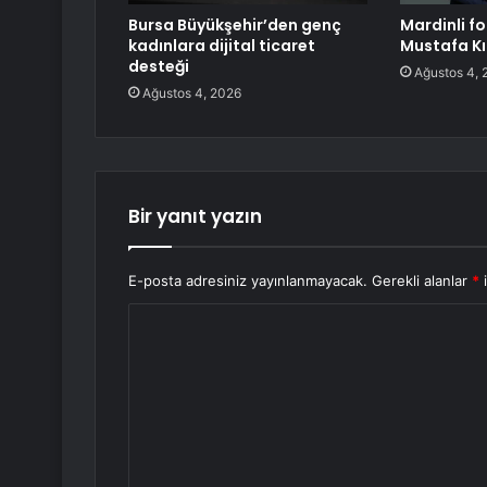
Bursa Büyükşehir’den genç
Mardinli f
kadınlara dijital ticaret
Mustafa Kıl
desteği
Ağustos 4, 
Ağustos 4, 2026
Bir yanıt yazın
E-posta adresiniz yayınlanmayacak.
Gerekli alanlar
*
i
Y
o
r
u
m
*