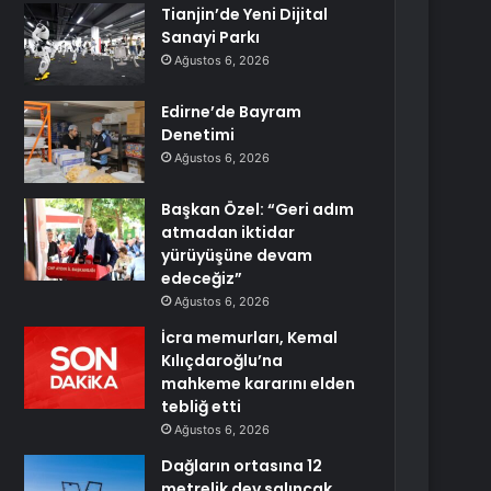
Tianjin’de Yeni Dijital
Sanayi Parkı
Ağustos 6, 2026
Edirne’de Bayram
Denetimi
Ağustos 6, 2026
Başkan Özel: “Geri adım
atmadan iktidar
yürüyüşüne devam
edeceğiz”
Ağustos 6, 2026
İcra memurları, Kemal
Kılıçdaroğlu’na
mahkeme kararını elden
tebliğ etti
Ağustos 6, 2026
Dağların ortasına 12
metrelik dev salıncak