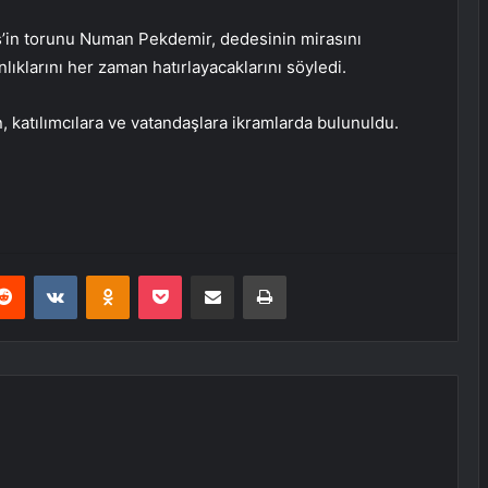
’in torunu Numan Pekdemir, dedesinin mirasını
klarını her zaman hatırlayacaklarını söyledi.
, katılımcılara ve vatandaşlara ikramlarda bulunuldu.
erest
Reddit
VKontakte
Odnoklassniki
Pocket
E-Posta ile paylaş
Yazdır