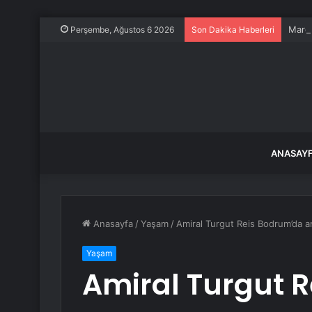
Mardi
Perşembe, Ağustos 6 2026
Son Dakika Haberleri
ANASAY
Anasayfa
/
Yaşam
/
Amiral Turgut Reis Bodrum’da an
Yaşam
Amiral Turgut 