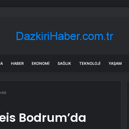
n’de geleceğin inşası için dev adım: “Büyük Aile Platformu” kuruldu
FA
HABER
EKONOMI
SAĞLIK
TEKNOLOJI
YAŞAM
ıldı
Reis Bodrum’da