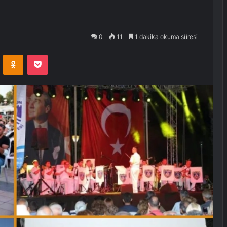
0
11
1 dakika okuma süresi
VKontakte
Odnoklassniki
Pocket