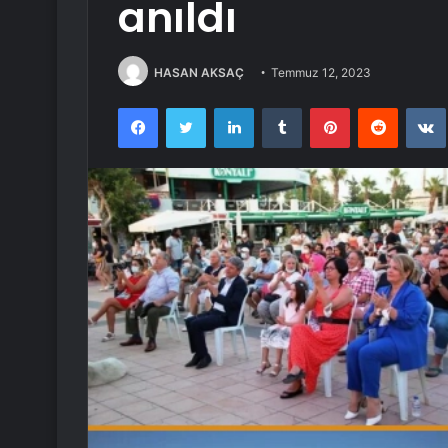
anıldı
HASAN AKSAÇ
Temmuz 12, 2023
Facebook
Twitter
LinkedIn
Tumblr
Pinterest
Reddit