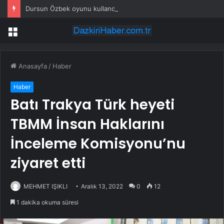
Dursun Özbek oyunu kullandı: ‘Galatasaray’a başarılarla dolu dönem’
Menü
Anasayfa
/
Haber
Haber
Batı Trakya Türk heyeti
TBMM İnsan Haklarını
İnceleme Komisyonu’nu
ziyaret etti
MEHMET IŞIKLI
Aralık 13, 2022
0
12
1 dakika okuma süresi