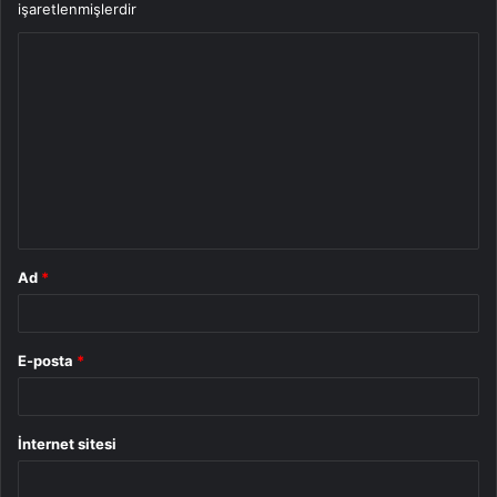
işaretlenmişlerdir
Y
o
r
u
m
*
Ad
*
E-posta
*
İnternet sitesi