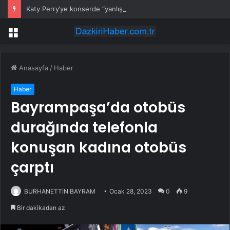
Katy Perry’ye konserde “yanlış yön” sürprizi
Menü
Anasayfa
/
Haber
Haber
Bayrampaşa’da otobüs
durağında telefonla
konuşan kadına otobüs
çarptı
BURHANETTİN BAYRAM
Ocak 28, 2023
0
9
Bir dakikadan az