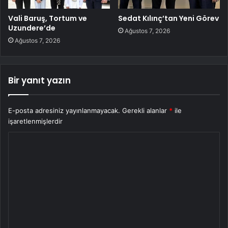
Vali Baruş, Tortum ve
Sedat Kılınç’tan Yeni Görev
Uzundere’de
Ağustos 7, 2026
Ağustos 7, 2026
Bir yanıt yazın
E-posta adresiniz yayınlanmayacak.
Gerekli alanlar
*
ile
işaretlenmişlerdir
Y
o
r
u
m
*