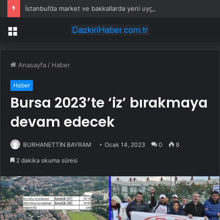
İstanbul’da market ve bakkallarda yeni uygulama devreye girdi
Menü
Anasayfa
/
Haber
Haber
Bursa 2023’te ‘iz’ bırakmaya
devam edecek
BURHANETTİN BAYRAM
Ocak 14, 2023
0
8
2 dakika okuma süresi