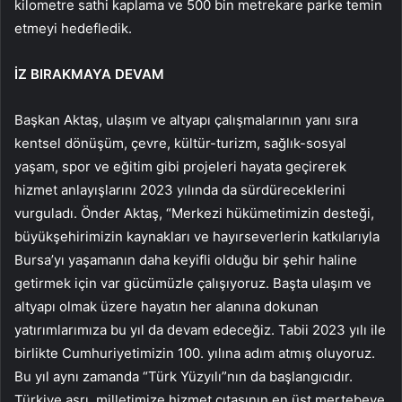
kilometre sathi kaplama ve 500 bin metrekare parke temin
etmeyi hedefledik.
İZ BIRAKMAYA DEVAM
Başkan Aktaş, ulaşım ve altyapı çalışmalarının yanı sıra
kentsel dönüşüm, çevre, kültür-turizm, sağlık-sosyal
yaşam, spor ve eğitim gibi projeleri hayata geçirerek
hizmet anlayışlarını 2023 yılında da sürdüreceklerini
vurguladı. Önder Aktaş, “Merkezi hükümetimizin desteği,
büyükşehirimizin kaynakları ve hayırseverlerin katkılarıyla
Bursa’yı yaşamanın daha keyifli olduğu bir şehir haline
getirmek için var gücümüzle çalışıyoruz. Başta ulaşım ve
altyapı olmak üzere hayatın her alanına dokunan
yatırımlarımıza bu yıl da devam edeceğiz. Tabii 2023 yılı ile
birlikte Cumhuriyetimizin 100. yılına adım atmış oluyoruz.
Bu yıl aynı zamanda “Türk Yüzyılı”nın da başlangıcıdır.
Türkiye asrı, milletimize hizmet çıtasının en üst mertebeye