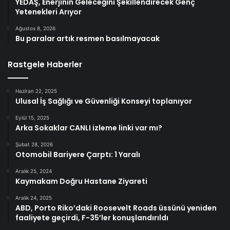
YEDAŞ, Enerjinin Geleceğini Şekillendirecek Genç
Yetenekleri Arıyor
Ağustos 8, 2026
Bu paralar artık resmen basılmayacak
Rastgele Haberler
Haziran 22, 2025
Ulusal İş Sağlığı ve Güvenliği Konseyi toplanıyor
Eylül 15, 2025
Arka Sokaklar CANLI izleme linki var mı?
Şubat 28, 2026
Otomobil Bariyere Çarptı: 1 Yaralı
Aralık 25, 2024
Kaymakam Doğru Hastane Ziyareti
Aralık 24, 2025
ABD, Porto Riko’daki Roosevelt Roads üssünü yeniden
faaliyete geçirdi, F-35’ler konuşlandırıldı