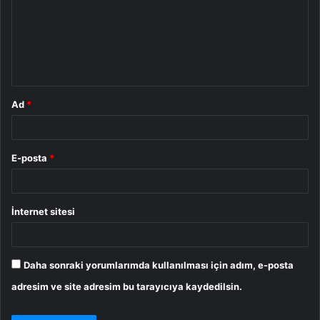
u
m
*
Ad
*
E-posta
*
İnternet sitesi
Daha sonraki yorumlarımda kullanılması için adım, e-posta
adresim ve site adresim bu tarayıcıya kaydedilsin.