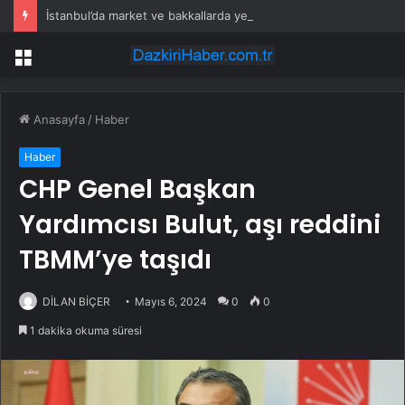
İstanbul’da market ve bakkallarda yeni uygulama devreye girdi
Menü
Anasayfa
/
Haber
Haber
CHP Genel Başkan
Yardımcısı Bulut, aşı reddini
TBMM’ye taşıdı
DİLAN BİÇER
Mayıs 6, 2024
0
0
1 dakika okuma süresi