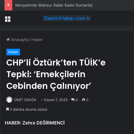
Nevşehir’de Mahsur Kalan Kadın Kurtarıldı
Menü
Anasayfa
/
Haber
Haber
CHP’li Öztürk’ten TÜİK’e
Tepki: ‘Emekçilerin
Cebinden Çalınıyor’
ÜMİT SAVĞA
Kasım 7, 2025
0
0
2 dakika okuma süresi
HABER: Zehra DEĞİRMENCİ