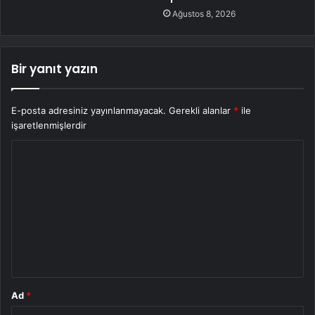
Ağustos 8, 2026
Bir yanıt yazın
E-posta adresiniz yayınlanmayacak.
Gerekli alanlar
*
ile
işaretlenmişlerdir
Y
o
r
u
m
*
Ad
*