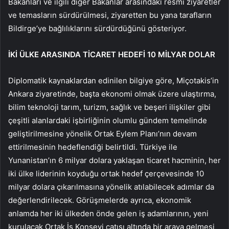
Bakanları ve ilgili diğer Bakanlar arasındaki resmi ziyaretler
ve temasların sürdürülmesi, ziyaretten bu yana tarafların
Bildirge’ye bağlılıklarını sürdürdüğünü gösteriyor.
İKİ ÜLKE ARASINDA TİCARET HEDEFİ 10 MİLYAR DOLAR
Diplomatik kaynaklardan edinilen bilgiye göre, Miçotakis’in
Ankara ziyaretinde, başta ekonomi olmak üzere ulaştırma,
bilim teknoloji tarım, turizm, sağlık ve beşeri ilişkiler gibi
çeşitli alanlardaki işbirliğinin olumlu gündem temelinde
geliştirilmesine yönelik Ortak Eylem Planı’nın devam
ettirilmesinin hedeflendiği belirtildi. Türkiye ile
Yunanistan’ın 6 milyar dolara yaklaşan ticaret hacminin, her
iki ülke liderinin koyduğu ortak hedef çerçevesinde 10
milyar dolara çıkarılmasına yönelik atılabilecek adımlar da
değerlendirilecek. Görüşmelerde ayrıca, ekonomik
anlamda her iki ülkeden önde gelen iş adamlarının, yeni
kurulacak Ortak İş Konseyi çatısı altında bir araya gelmesi