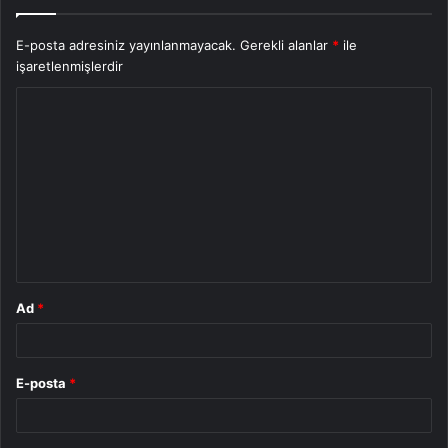
E-posta adresiniz yayınlanmayacak.
Gerekli alanlar
*
ile
işaretlenmişlerdir
Y
o
r
u
m
*
Ad
*
E-posta
*