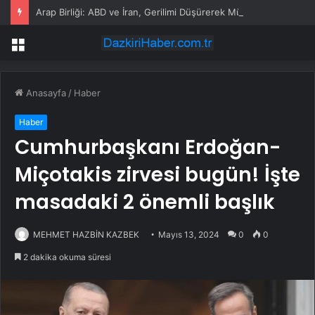
Arap Birliği: ABD ve İran, Gerilimi Düşürerek Müzakerelere Dönmeli
Menü
Anasayfa
/
Haber
Haber
Cumhurbaşkanı Erdoğan-
Miçotakis zirvesi bugün! İşte
masadaki 2 önemli başlık
MEHMET HAZBİN KAZBEK
Mayıs 13, 2024
0
0
2 dakika okuma süresi