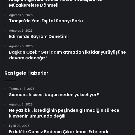
Müzakerelere Dönmeli
Ağustos 6, 2026
Tianjin’de Yeni Dijital Sanayi Parkı
Ağustos 6, 2026
Edirne’de Bayram Denetimi
Ağustos 6, 2026
Başkan Özel: “Geri adım atmadan iktidar yürüyüşüne
devam edeceğiz”
Rastgele Haberler
Temmuz 13, 2026
Siemens hissesi bugün neden yükseliyor?
Ağustos 2, 2023
Ne yazık ki, istediğinin peşinden gitmediğin sürece
kimsenin umurunda değil!
Eylül 29, 2025
Erdek’te Cansız Bedenin Çıkarılması Ertelendi