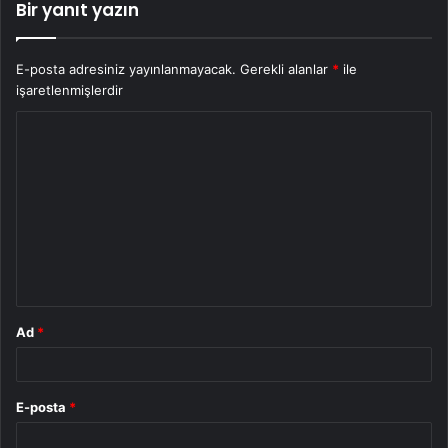
Bir yanıt yazın
E-posta adresiniz yayınlanmayacak.
Gerekli alanlar
*
ile
işaretlenmişlerdir
Y
o
r
u
m
*
Ad
*
E-posta
*