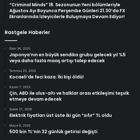
“Criminal Minds” 18. Sezonunun Yeni bölümleriyle
Ağustos Ayı Boyunca Perşembe Günleri 21.30’da FX
Ekranlarında İzleyicilerle Buluşmaya Devam Ediyor!
Rastgele Haberler
Ekim 26, 2025
Japonya’nın en büyük sendika grubu gelecek yıl %5
veya daha fazla maaş artışı talep edecek
Temmuz 23, 2025
Kocaeli’de feci kaza: İki kişi öldü!
Kasım 7, 2023
Çin, ABD ile ulus-altı ve halklar arası etkileşimi teşvik
etmeye devam edecek
Şubat 21, 2026
Elektrik fiyatları üst üste iki gün “sıfır” TL oldu
Mayıs 6, 2026
500 bin TL’nin 32 günlük getirisi değişti