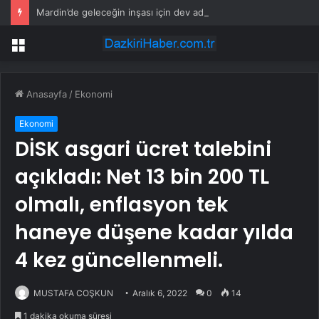
Mardin’de geleceğin inşası için dev adım: “Büyük Aile Platformu” kuruldu
Menü
Anasayfa
/
Ekonomi
Ekonomi
DİSK asgari ücret talebini
açıkladı: Net 13 bin 200 TL
olmalı, enflasyon tek
haneye düşene kadar yılda
4 kez güncellenmeli.
MUSTAFA COŞKUN
Aralık 6, 2022
0
14
1 dakika okuma süresi