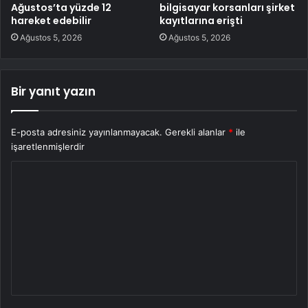
Ağustos’ta yüzde 12
bilgisayar korsanları şirket
hareket edebilir
kayıtlarına erişti
Ağustos 5, 2026
Ağustos 5, 2026
Bir yanıt yazın
E-posta adresiniz yayınlanmayacak.
Gerekli alanlar
*
ile
işaretlenmişlerdir
Y
o
r
u
m
*