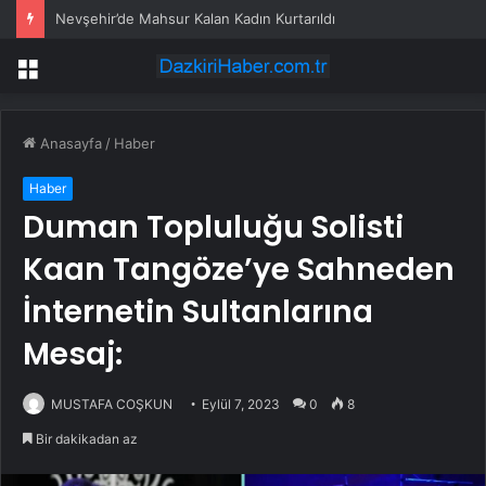
Nevşehir’de Mahsur Kalan Kadın Kurtarıldı
Menü
Anasayfa
/
Haber
Haber
Duman Topluluğu Solisti
Kaan Tangöze’ye Sahneden
İnternetin Sultanlarına
Mesaj:
MUSTAFA COŞKUN
Eylül 7, 2023
0
8
Bir dakikadan az