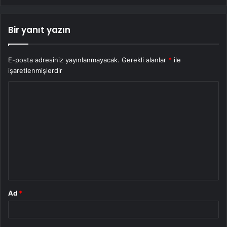
Bir yanıt yazın
E-posta adresiniz yayınlanmayacak.
Gerekli alanlar
*
ile
işaretlenmişlerdir
Y
o
r
u
m
*
Ad
*