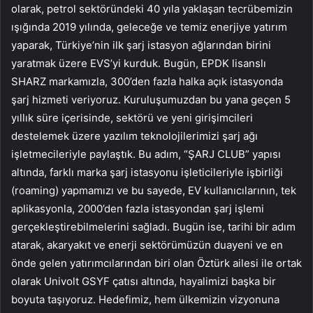
olarak, petrol sektöründeki 40 yıla yaklaşan tecrübemizin
ışığında 2019 yılında, geleceğe ve temiz enerjiye yatırım
yaparak, Türkiye’nin ilk şarj istasyon ağlarından birini
yaratmak üzere EVS’yi kurduk. Bugün, EPDK lisanslı
SHARZ markamızla, 300’den fazla halka açık istasyonda
şarj hizmeti veriyoruz. Kuruluşumuzdan bu yana geçen 5
yıllık süre içerisinde, sektörü ve yeni girişimcileri
destelemek üzere yazılım teknolojilerimizi şarj ağı
işletmecileriyle paylaştık. Bu adım, “ŞARJ CLUB” yapısı
altında, farklı marka şarj istasyonu işleticileriyle işbirliği
(roaming) yapmamızı ve bu sayede, EV kullanıcılarının, tek
aplikasyonla, 2000’den fazla istasyondan şarj işlemi
gerçekleştirebilmelerini sağladı. Bugün ise, tarihi bir adım
atarak, akaryakıt ve enerji sektörümüzün duayeni ve en
önde gelen yatırımcılarından biri olan Öztürk ailesi ile ortak
olarak Univolt GSYF çatısı altında, hayalimizi başka bir
boyuta taşıyoruz. Hedefimiz, hem ülkemizin vizyonuna