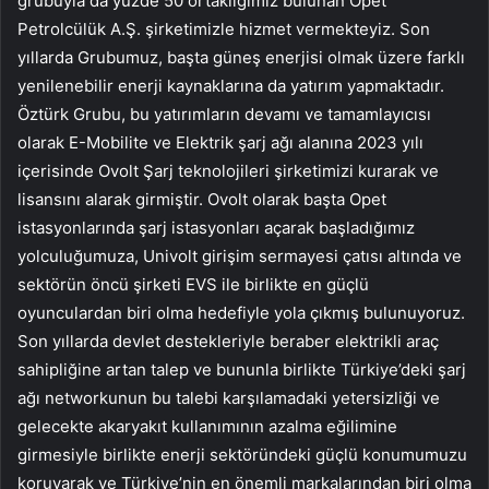
grubuyla da yüzde 50 ortaklığımız bulunan Opet
Petrolcülük A.Ş. şirketimizle hizmet vermekteyiz. Son
yıllarda Grubumuz, başta güneş enerjisi olmak üzere farklı
yenilenebilir enerji kaynaklarına da yatırım yapmaktadır.
Öztürk Grubu, bu yatırımların devamı ve tamamlayıcısı
olarak E-Mobilite ve Elektrik şarj ağı alanına 2023 yılı
içerisinde Ovolt Şarj teknolojileri şirketimizi kurarak ve
lisansını alarak girmiştir. Ovolt olarak başta Opet
istasyonlarında şarj istasyonları açarak başladığımız
yolculuğumuza, Univolt girişim sermayesi çatısı altında ve
sektörün öncü şirketi EVS ile birlikte en güçlü
oyunculardan biri olma hedefiyle yola çıkmış bulunuyoruz.
Son yıllarda devlet destekleriyle beraber elektrikli araç
sahipliğine artan talep ve bununla birlikte Türkiye’deki şarj
ağı networkunun bu talebi karşılamadaki yetersizliği ve
gelecekte akaryakıt kullanımının azalma eğilimine
girmesiyle birlikte enerji sektöründeki güçlü konumumuzu
koruyarak ve Türkiye’nin en önemli markalarından biri olma