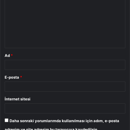
o
r
u
m
*
Ad
*
E-posta
*
İnternet sitesi
Daha sonraki yorumlarımda kullanılması için adım, e-posta
adresim ve site adresim bu tarayıcıya kaydedilsin.