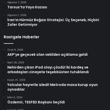
Ağustos 7, 2026
Tarsus’ta Yaya Kazası
Ağustos 7, 2026
İran’ın Hürmüz Boğazı Stratejisi: Üç Seçenek, Hiçbiri
Zafer Getirmiyor
Rastgele Haberler
Ocak 9, 2026
AKP’ye geçecek olan vekilden açıklama geldi
Mart 26, 2025
Nehirden çıkan iPad olayı çözdü! İki kardeş ve
arkadaşları cinayete teşebbüsten tutuklandı
Kasım 21, 2025
Yolcular hayretle izledi! Metroda masa kurup oyun
oynadılar
Ekim 6, 2024
Özdemir, TESFED Başkanı Seçildi
Eylül 12, 2025