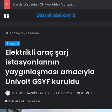
Kılıçdaroğlu’ndan CHP’ye Ahlak Vurgusu
Menü
Anasayfa
/
Ekonomi
Ekonomi
Elektrikli araç şarj
istasyonlarının
yaygınlaşması amacıyla
Univolt GSYF kuruldu
MEHMET HAZBİN KAZBEK
Ekim 6, 2025
0
0
3 dakika okuma süresi