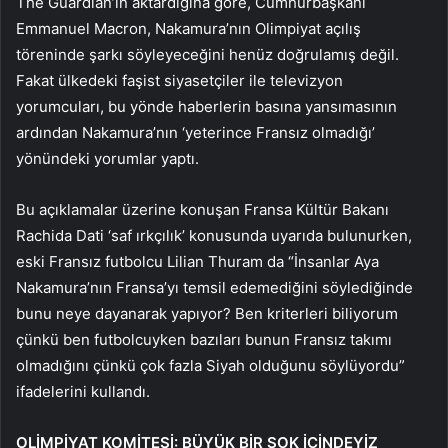
The Guardian’ın aktardığına göre, Cumhurbaşkanı
Emmanuel Macron, Nakamura’nın Olimpiyat açılış
töreninde şarkı söyleyeceğini henüz doğrulamış değil.
Fakat ülkedeki faşist siyasetçiler ile televizyon
yorumcuları, bu yönde haberlerin basına yansımasının
ardından Nakamura’nın ‘yeterince Fransız olmadığı’
yönündeki yorumlar yaptı.
Bu açıklamalar üzerine konuşan Fransa Kültür Bakanı
Rachida Dati ‘saf ırkçılık’ konusunda uyarıda bulunurken,
eski Fransız futbolcu Lilian Thuram da “İnsanlar Aya
Nakamura’nın Fransa’yı temsil edemediğini söylediğinde
bunu neye dayanarak yapıyor? Ben kriterleri biliyorum
çünkü ben futbolcuyken bazıları bunun Fransız takımı
olmadığını çünkü çok fazla Siyah olduğunu söylüyordu”
ifadelerini kullandı.
OLİMPİYAT KOMİTESİ: BÜYÜK BİR ŞOK İÇİNDEYİZ