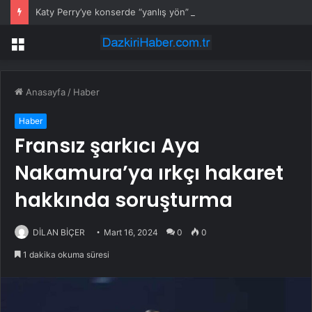
Katy Perry’ye konserde “yanlış yön” sürprizi
Menü
Anasayfa
/
Haber
Haber
Fransız şarkıcı Aya
Nakamura’ya ırkçı hakaret
hakkında soruşturma
DİLAN BİÇER
Mart 16, 2024
0
0
1 dakika okuma süresi