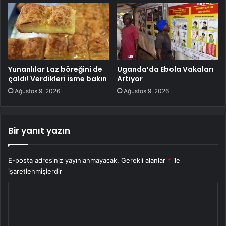
Yunanlılar Laz böreğini de
Uganda’da Ebola Vakaları
çaldı! Verdikleri isme bakın
Artıyor
Ağustos 9, 2026
Ağustos 9, 2026
Bir yanıt yazın
E-posta adresiniz yayınlanmayacak.
Gerekli alanlar
*
ile
işaretlenmişlerdir
Y
o
r