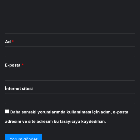
u
m
*
Ad
*
E-posta
*
İnternet sitesi
Daha sonraki yorumlarımda kullanılması için adım, e-posta
adresim ve site adresim bu tarayıcıya kaydedilsin.