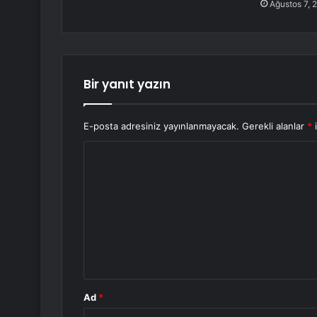
Ağustos 7, 
Bir yanıt yazın
E-posta adresiniz yayınlanmayacak.
Gerekli alanlar
*
i
Y
o
r
u
m
*
Ad
*