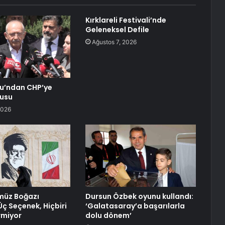
Kırklareli Festivali’nde
Geleneksel Defile
Ağustos 7, 2026
lu’ndan CHP’ye
gusu
2026
rmüz Boğazı
Dursun Özbek oyunu kullandı:
 Üç Seçenek, Hiçbiri
‘Galatasaray’a başarılarla
rmiyor
dolu dönem’