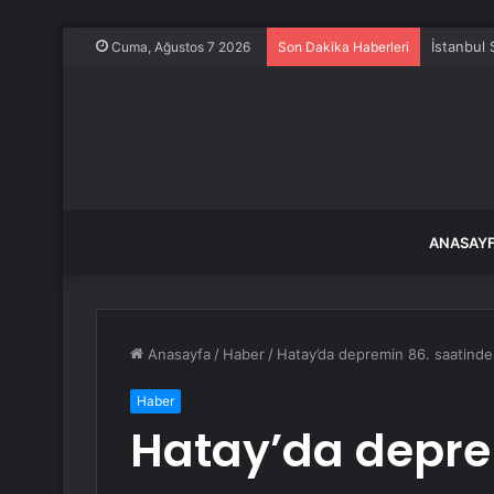
İstanbul
Cuma, Ağustos 7 2026
Son Dakika Haberleri
ANASAY
Anasayfa
/
Haber
/
Hatay’da depremin 86. saatinde 2 
Haber
Hatay’da depre