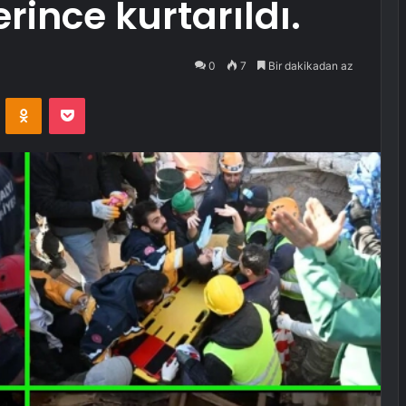
lerince kurtarıldı.
0
7
Bir dakikadan az
VKontakte
Odnoklassniki
Pocket