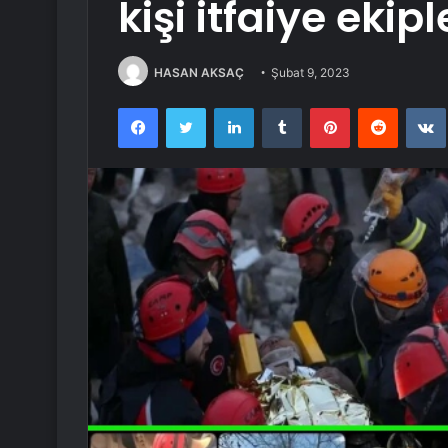
kişi itfaiye ekip
HASAN AKSAÇ
Şubat 9, 2023
Facebook
Twitter
LinkedIn
Tumblr
Pinterest
Reddit