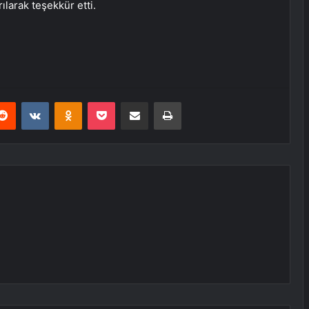
rılarak teşekkür etti.
erest
Reddit
VKontakte
Odnoklassniki
Pocket
E-Posta ile paylaş
Yazdır