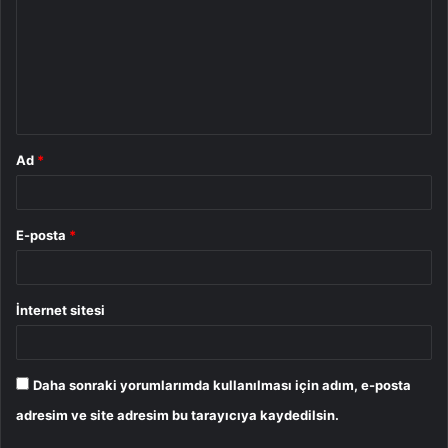
r
u
m
*
Ad
*
E-posta
*
İnternet sitesi
Daha sonraki yorumlarımda kullanılması için adım, e-posta
adresim ve site adresim bu tarayıcıya kaydedilsin.