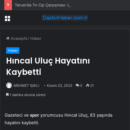
Tatvan’da Tır-Cip Çarpışması: 6 Yaralı
Menü
Anasayfa
/
Haber
Haber
Hıncal Uluç Hayatını
Kaybetti
MEHMET IŞIKLI
Kasım 23, 2022
0
21
1 dakika okuma süresi
Gazeteci ve
spor
yorumcusu Hıncal Uluç, 83 yaşında
hayatını kaybetti.