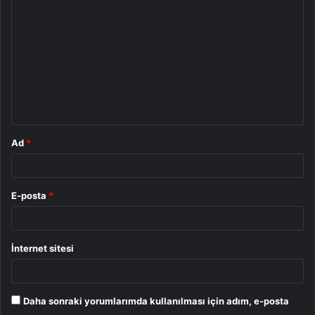
o
r
u
m
*
Ad
*
E-posta
*
İnternet sitesi
Daha sonraki yorumlarımda kullanılması için adım, e-posta