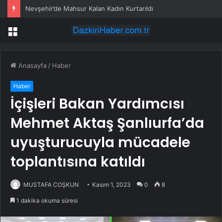
Nevşehir’de Mahsur Kalan Kadın Kurtarıldı
Menü
Anasayfa
/
Haber
Haber
İçişleri Bakan Yardımcısı
Mehmet Aktaş Şanlıurfa’da
uyuşturucuyla mücadele
toplantısına katıldı
MUSTAFA COŞKUN
Kasım 1, 2023
0
8
1 dakika okuma süresi