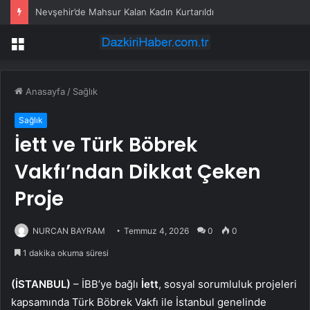
Nevşehir’de Mahsur Kalan Kadın Kurtarıldı
Menü
Anasayfa
/
Sağlık
Sağlık
İett ve Türk Böbrek
Vakfı’ndan Dikkat Çeken
Proje
NURCAN BAYRAM
Temmuz 4, 2026
0
0
1 dakika okuma süresi
(İSTANBUL)
– İBB’ye bağlı
İett
, sosyal sorumluluk projeleri
kapsamında Türk Böbrek Vakfı ile İstanbul genelinde