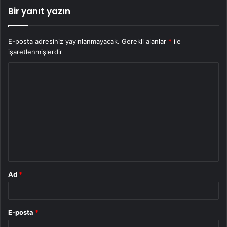
Bir yanıt yazın
E-posta adresiniz yayınlanmayacak.
Gerekli alanlar
*
ile
işaretlenmişlerdir
Y
o
r
u
m
*
Ad
*
E-posta
*