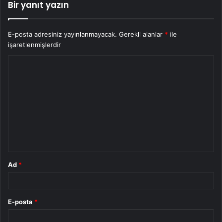
Bir yanıt yazın
E-posta adresiniz yayınlanmayacak.
Gerekli alanlar
*
ile
işaretlenmişlerdir
Y
o
r
u
m
*
Ad
*
E-posta
*