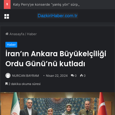
Katy Perry’ye konserde “yanlış yön” sürprizi
Menü
Anasayfa
/
Haber
Haber
İran’ın Ankara Büyükelçiliği
Ordu Günü’nü kutladı
NURCAN BAYRAM
Nisan 22, 2024
0
0
2 dakika okuma süresi