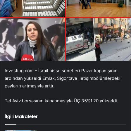
Investing.com – İsrail hisse senetleri Pazar kapanışının
ardından yükseldi
Emlak
,
Sigorta
ve
İletişim
bölümlerdeki
payların artmasıyla arttı.
Tel Aviv borsasının kapanmasıyla
ÜÇ 35
%1.20 yükseldi.
İlgili Makaleler