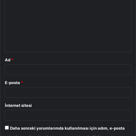
o
r
u
m
*
Ad
*
E-posta
*
İnternet sitesi
Daha sonraki yorumlarımda kullanılması için adım, e-posta