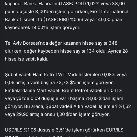
kapandı.
Banka Hapoalim
(TASE:
POLİ
) 1,02% veya 33,00
puan düşüşle 3,00’den işlem görürken, First International
Bank of Israel Ltd (TASE:
FIBI
) %0,96 veya 140,00 puan
kaybederek 14,00’te işlem görüyor.
Tel Aviv Borsası’nda değer kazanan hisse sayısı 348
olurken, değer kaybeden hisse sayısı 134 oldu. Ayrıca 28
hisse ise sabit kaldı.
Şubat vadeli Ham Petrol WTI Vadeli İşlemleri 0,08% veya
0,06 artışla varil başına 73,73 $’dan işlem görüyor.
Emtialarda ise Mart vadeli Brent Petrol Vadelileri 0,11%
veya yüzde 0,09 düşüşle varil başına 78,60 $’dan işlem
görüyor. Bu arada, Şubat vadeli Altın Vadeli İşlemleri %1,62
veya 29,90 artışla onsu 1,00 $’dan işlem görüyor.
USD/ILS %1,06 düşüşle 3,51’de işlem görürken EUR/ILS