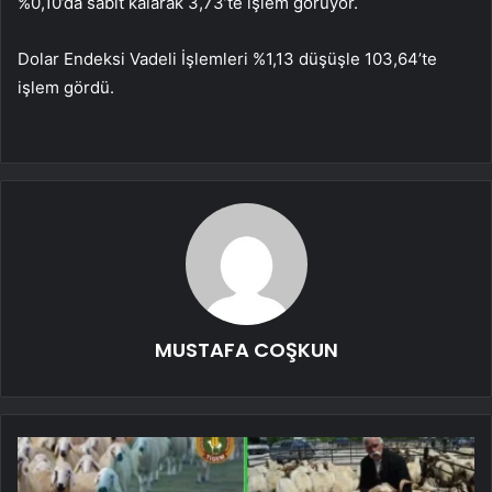
%0,10’da sabit kalarak 3,73’te işlem görüyor.
Dolar Endeksi Vadeli İşlemleri %1,13 düşüşle 103,64’te
işlem gördü.
MUSTAFA COŞKUN