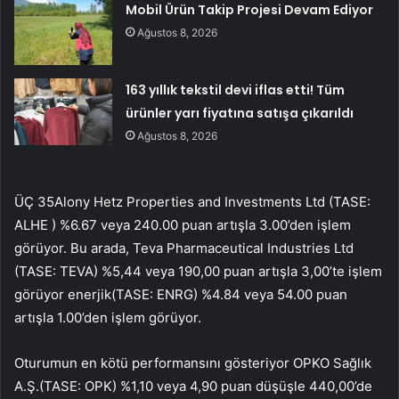
Mobil Ürün Takip Projesi Devam Ediyor
Ağustos 8, 2026
163 yıllık tekstil devi iflas etti! Tüm
ürünler yarı fiyatına satışa çıkarıldı
Ağustos 8, 2026
ÜÇ 35
Alony Hetz Properties and Investments Ltd (TASE:
ALHE
) %6.67 veya 240.00 puan artışla 3.00’den işlem
görüyor. Bu arada, Teva Pharmaceutical Industries Ltd
(TASE:
TEVA
) %5,44 veya 190,00 puan artışla 3,00’te işlem
görüyor
enerjik
(TASE:
ENRG
) %4.84 veya 54.00 puan
artışla 1.00’den işlem görüyor.
Oturumun en kötü performansını gösteriyor
OPKO Sağlık
A.Ş.
(TASE:
OPK
) %1,10 veya 4,90 puan düşüşle 440,00’de