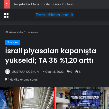
Nevşehir’de Mahsur Kalan Kadın Kurtarıldı
Menü
Anasayfa
/
Ekonomi
Ekonomi
İsrail piyasaları kapanışta
yükseldi; TA 35 %1,20 arttı
MUSTAFA COŞKUN
Ocak 8, 2023
0
8
1 dakika okuma süresi