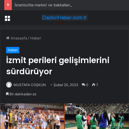
İstanbul’da market ve bakkallarda yeni uygulama devreye girdi
Menü
Anasayfa
/
Haber
Haber
İzmit perileri gelişimlerini
sürdürüyor
MUSTAFA COŞKUN
Şubat 25, 2023
0
7
Bir dakikadan az