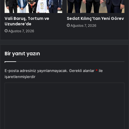
Vali Baruş, Tortum ve
Sedat Kılınç’tan Yeni Görev
Uzundere’de
Ağustos 7, 2026
Ağustos 7, 2026
Bir yanıt yazın
E-posta adresiniz yayınlanmayacak.
Gerekli alanlar
*
ile
işaretlenmişlerdir
Y
o
r
u
m