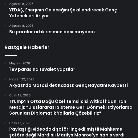
Ağustos 8, 2026
YEDAŞ, Enerjinin Geleceğini Şekillendirecek Genç
Yetenekleri Arıyor
Ağustos 8, 2026
Bu paralar artık resmen basılmayacak
Rastgele Haberler
Mayıs 4, 2026
1 ev parasına tuvalet yaptılar
Haziran 22, 2025
Akyazı’da Motosiklet Kazası: Genç Hayatını Kaybetti
Ocak 18, 2026
Trump’ın Orta Doğu Özel Temsilcisi Witkoff’dan İran
Mesajı: “Uluslararası Sisteme Geri Dönmek İstiyorlarsa
Sorunları Diplomatik Yollarla Çözebiliriz”
Ocak 17, 2026
Paylaştığı videodaki şoför linç edilmişti! Mahkeme
şoföre değil Mardinli Marilyn Monroe’ya hapis verdi