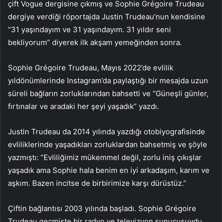
çift Vogue dergisine çıkmış ve Sophie Grégoire Trudeau
dergiye verdiği röportajda Justin Trudeau’nun kendisine
“31 yaşındayım ve 31 yaşındayım. 31 yıldır seni
bekliyorum” diyerek ilk akşam yemeğinden sonra.
Sophie Grégoire Trudeau, Mayıs 2022’de evlilik
yıldönümlerinde Instagram’da paylaştığı bir mesajda uzun
süreli bağların zorluklarından bahsetti ve “Güneşli günler,
fırtınalar ve aradaki her şeyi yaşadık” yazdı.
Justin Trudeau da 2014 yılında yazdığı otobiyografisinde
evliliklerinde yaşadıkları zorluklardan bahsetmiş ve şöyle
yazmıştı: “Evliliğimiz mükemmel değil, zorlu iniş çıkışlar
yaşadık ama Sophie hala benim en iyi arkadaşım, karım ve
aşkım. Bazen incitse de birbirimize karşı dürüstüz.”
Çiftin bağlantısı 2003 yılında başladı. Sophie Grégoire
Trudeau geçmişte bir radyo ve televizyon sunucusuydu.