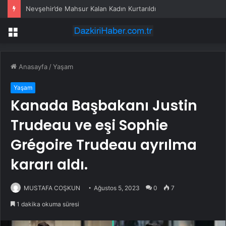
Nevşehir’de Mahsur Kalan Kadın Kurtarıldı
Menü
Anasayfa
/
Yaşam
Yaşam
Kanada Başbakanı Justin
Trudeau ve eşi Sophie
Grégoire Trudeau ayrılma
kararı aldı.
MUSTAFA COŞKUN
Ağustos 5, 2023
0
7
1 dakika okuma süresi