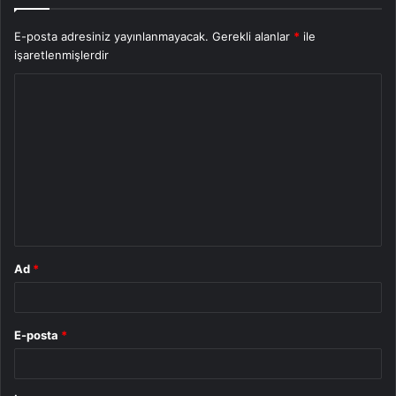
E-posta adresiniz yayınlanmayacak.
Gerekli alanlar
*
ile
işaretlenmişlerdir
Y
o
r
u
m
*
Ad
*
E-posta
*