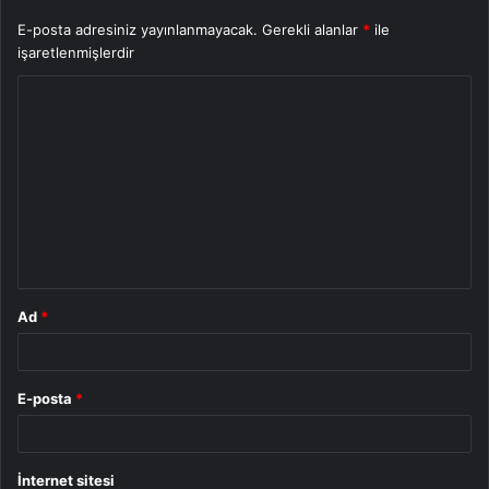
E-posta adresiniz yayınlanmayacak.
Gerekli alanlar
*
ile
işaretlenmişlerdir
Y
o
r
u
m
*
Ad
*
E-posta
*
İnternet sitesi