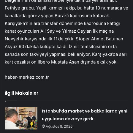
belgelerinin olmaması nedeniyle takımda yer alamadı.
Fethiye grubu. Yeşil-kırmızılı ekip, bu hafta 10 numarada ve
kanatlarda görev yapan Burak’ı kadrosuna katacak.
Karşıyaka’nın ara transfer döneminde kadrosuna kattığı
kanat oyuncuları Ali Say ve Yılmaz Ceylan ilk maçına
Nevşehir karşısında ilk 11’de çıktı. Stoper Ahmet Batuhan
Akyüz 90 dakika kulüpte kaldı. İzmir temsilcisinin orta
sahada son takviyeyi yapması bekleniyor. Karşıyaka’da sarı
kart cezalısı ön libero Mustafa Aşan dışında eksik yok.
haber-merkez.com.tr
İlgili Makaleler
İstanbul’da market ve bakkallarda yeni
uygulama devreye girdi
Ağustos 8, 2026