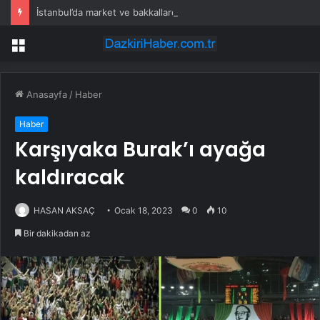
İstanbul’da market ve bakkallarda yeni uygulama devreye girdi
Menü
Anasayfa
/
Haber
Haber
Karşıyaka Burak’ı ayağa
kaldıracak
HASAN AKSAÇ
Ocak 18, 2023
0
10
Bir dakikadan az