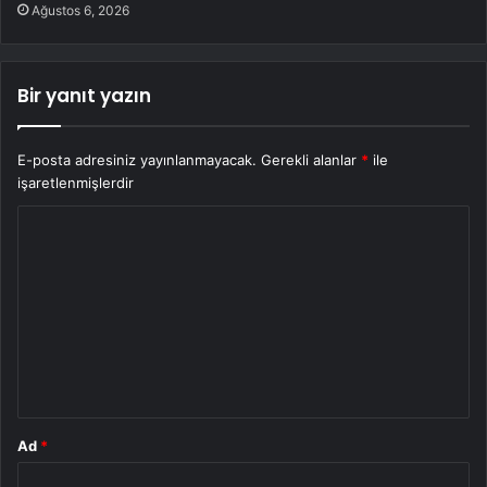
Ağustos 6, 2026
Bir yanıt yazın
E-posta adresiniz yayınlanmayacak.
Gerekli alanlar
*
ile
işaretlenmişlerdir
Y
o
r
u
m
*
Ad
*