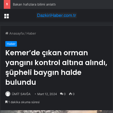
Bakan hafızlara bilimi anlattı
Menü
Anasayfa
/
Haber
Haber
Kemer’de çıkan orman
yangını kontrol altına alındı,
şüpheli baygın halde
bulundu
ÜMİT SAVĞA
Mart 12, 2024
0
0
1 dakika okuma süresi