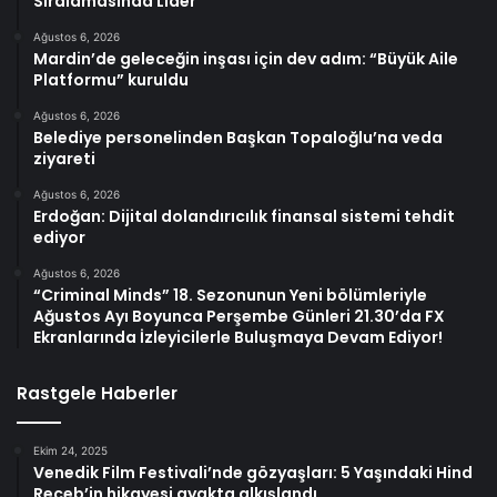
Sıralamasında Lider
Ağustos 6, 2026
Mardin’de geleceğin inşası için dev adım: “Büyük Aile
Platformu” kuruldu
Ağustos 6, 2026
Belediye personelinden Başkan Topaloğlu’na veda
ziyareti
Ağustos 6, 2026
Erdoğan: Dijital dolandırıcılık finansal sistemi tehdit
ediyor
Ağustos 6, 2026
“Criminal Minds” 18. Sezonunun Yeni bölümleriyle
Ağustos Ayı Boyunca Perşembe Günleri 21.30’da FX
Ekranlarında İzleyicilerle Buluşmaya Devam Ediyor!
Rastgele Haberler
Ekim 24, 2025
Venedik Film Festivali’nde gözyaşları: 5 Yaşındaki Hind
Receb’in hikayesi ayakta alkışlandı