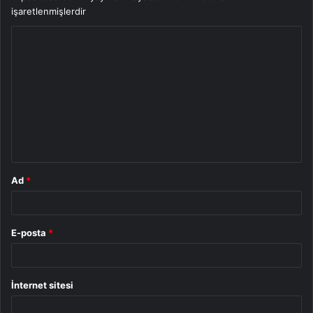
işaretlenmişlerdir
Y
o
r
u
m
*
Ad
*
E-posta
*
İnternet sitesi