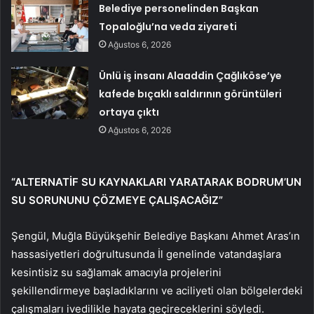
Belediye personelinden Başkan
Topaloğlu’na veda ziyareti
Ağustos 6, 2026
Ünlü iş insanı Alaaddin Çağlıköse’ye
kafede bıçaklı saldırının görüntüleri
ortaya çıktı
Ağustos 6, 2026
“ALTERNATİF SU KAYNAKLARI YARATARAK BODRUM’UN
SU SORUNUNU ÇÖZMEYE ÇALIŞACAĞIZ”
Şengül, Muğla Büyükşehir Belediye Başkanı Ahmet Aras’ın
hassasiyetleri doğrultusunda İl genelinde vatandaşlara
kesintisiz su sağlamak amacıyla projelerini
şekillendirmeye başladıklarını ve aciliyeti olan bölgelerdeki
çalışmaları ivedilikle hayata geçireceklerini söyledi.