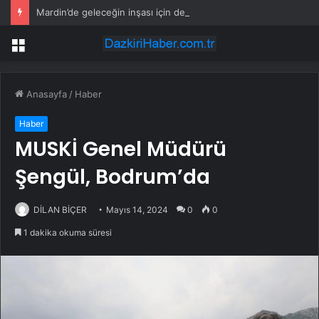
Mardin’de geleceğin inşası için dev adım: “Büyük Aile Platformu” kuruldu
Menü
Anasayfa
/
Haber
Haber
MUSKİ Genel Müdürü
Şengül, Bodrum’da
DİLAN BİÇER
Mayıs 14, 2024
0
0
1 dakika okuma süresi