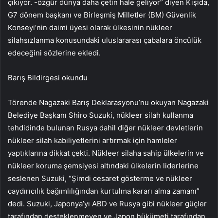
çıkıyor. -özgür dünya daha çetin hale geliyor” diyen Kişida,
G7 dönem başkanı ve Birleşmiş Milletler (BM) Güvenlik
Konseyi’nin daimi üyesi olarak ülkesinin nükleer
silahsızlanma konusundaki uluslararası çabalara öncülük
edeceğini sözlerine ekledi.
Barış Bildirgesi okundu
Törende Nagazaki Barış Deklarasyonu’nu okuyan Nagazaki
Belediye Başkanı Shiro Suzuki, nükleer silah kullanma
tehdidinde bulunan Rusya dahil diğer nükleer devletlerin
nükleer silah kabiliyetlerini artırmak için hamleler
yaptıklarına dikkat çekti. Nükleer silaha sahip ülkelerin ve
nükleer koruma şemsiyesi altındaki ülkelerin liderlerine
seslenen Suzuki, “Şimdi cesaret gösterme ve nükleer
caydırıcılık bağımlılığından kurtulma kararı alma zamanı”
dedi. Suzuki, Japonya’yı ABD ve Rusya gibi nükleer güçler
tarafından desteklenmeyen ve Japon hükümeti tarafından