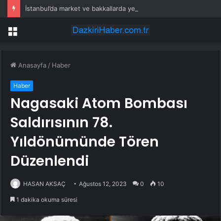
İstanbul’da market ve bakkallarda yeni uygulama devreye girdi
Menü
Anasayfa
/
Haber
Haber
Nagasaki Atom Bombası
Saldırısının 78.
Yıldönümünde Tören
Düzenlendi
HASAN AKSAÇ
Ağustos 12, 2023
0
10
1 dakika okuma süresi