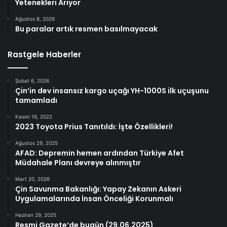
Yetenekleri Arıyor
Ağustos 8, 2026
Bu paralar artık resmen basılmayacak
Rastgele Haberler
Şubat 6, 2026
Çin’in dev insansız kargo uçağı YH-1000S ilk uçuşunu
tamamladı
Kasım 16, 2022
2023 Toyota Prius Tanıtıldı: İşte Özellikleri!
Ağustos 29, 2025
AFAD: Depremin hemen ardından Türkiye Afet
Müdahale Planı devreye alınmıştır
Mart 20, 2026
Çin Savunma Bakanlığı: Yapay Zekanın Askeri
Uygulamalarında İnsan Önceliği Korunmalı
Haziran 29, 2025
Resmi Gazete’de bugün (29.06.2025)