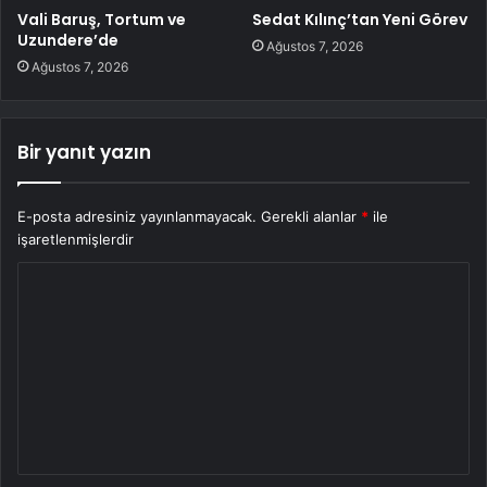
Vali Baruş, Tortum ve
Sedat Kılınç’tan Yeni Görev
Uzundere’de
Ağustos 7, 2026
Ağustos 7, 2026
Bir yanıt yazın
E-posta adresiniz yayınlanmayacak.
Gerekli alanlar
*
ile
işaretlenmişlerdir
Y
o
r
u
m
*