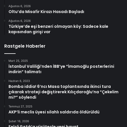
Ağustos 6, 2026
Oltu’da Misafir Kirazı Hasadı Başladı
Ağustos 6, 2026
Türkiye’de eşi benzeri olmayan köy: Sadece kale
kapısından girişi var
Rastgele Haberler
Mart 25, 2025
İstanbul Valiliği’nden İBB’ye “İmamoğlu posterlerini
indirin” talimatı
Haziran 6, 2023
Bomba iddia! 6’ncı Masa toplantısında ikinci tura
çıkarak strateji değiştirerek Kılıçdaroğlu’na “Çekelim
mi?” söylendi
Temmuz 27, 2025
AKP’li meclis üyesi silahlı saldırıda öldürüldü
Şubat 16, 2026
Felçli Fıstık’a yürüteçle yeni hayat