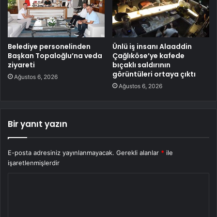
Belediye personelinden
Ünlü iş insanı Alaaddin
Başkan Topaloğlu’na veda
Çağlıköse’ye kafede
ziyareti
bıçaklı saldırının
görüntüleri ortaya çıktı
Ağustos 6, 2026
Ağustos 6, 2026
Bir yanıt yazın
E-posta adresiniz yayınlanmayacak.
Gerekli alanlar
*
ile
işaretlenmişlerdir
Y
o
r