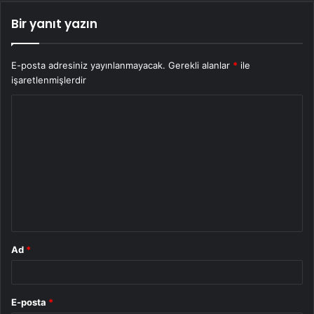
Bir yanıt yazın
E-posta adresiniz yayınlanmayacak.
Gerekli alanlar
*
ile
işaretlenmişlerdir
Y
o
r
u
m
*
Ad
*
E-posta
*