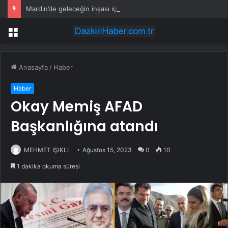
Mardin’de geleceğin inşası için dev adım: “Büyük Aile Platformu” kuruldu
Menü
Anasayfa
/
Haber
Haber
Okay Memiş AFAD
Başkanlığına atandı
MEHMET IŞIKLI
Ağustos 15, 2023
0
10
1 dakika okuma süresi