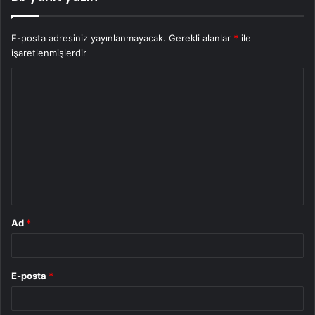
E-posta adresiniz yayınlanmayacak.
Gerekli alanlar
*
ile
işaretlenmişlerdir
Y
o
r
u
m
*
Ad
*
E-posta
*