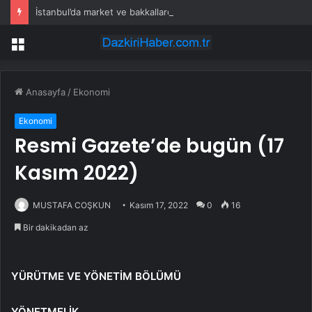
İstanbul’da market ve bakkallarda yeni uygulama devreye girdi
Menü
Anasayfa
/
Ekonomi
Ekonomi
Resmi Gazete’de bugün (17
Kasım 2022)
MUSTAFA COŞKUN
Kasım 17, 2022
0
16
Bir dakikadan az
YÜRÜTME VE YÖNETİM BÖLÜMÜ
YÖNETMELİK