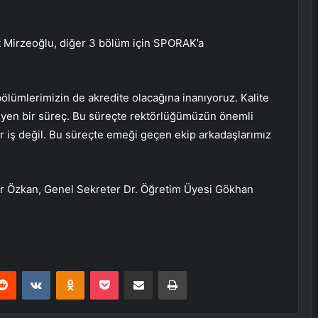
at Mirzeoğlu, diğer 3 bölüm için SPORAK’a
ölümlerimizin de akredite olacağına inanıyoruz. Kalite
eyen bir süreç. Bu süreçte rektörlüğümüzün önemli
bir iş değil. Bu süreçte emeği geçen ekip arkadaşlarımız
ar Özkan, Genel Sekreter Dr. Öğretim Üyesi Gökhan
erest
Reddit
VKontakte
Odnoklassniki
Pocket
E-Posta ile paylaş
Yazdır