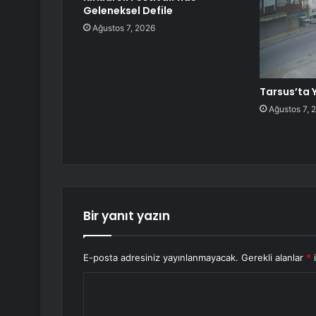
Geleneksel Defile
Ağustos 7, 2026
Tarsus’ta 
Ağustos 7, 
Bir yanıt yazın
E-posta adresiniz yayınlanmayacak.
Gerekli alanlar
*
i
Y
o