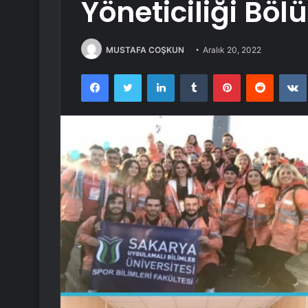
Yöneticiliği Bö
MUSTAFA COŞKUN
Aralık 20, 2022
Facebook
Twitter
LinkedIn
Tumblr
Pinterest
Reddit