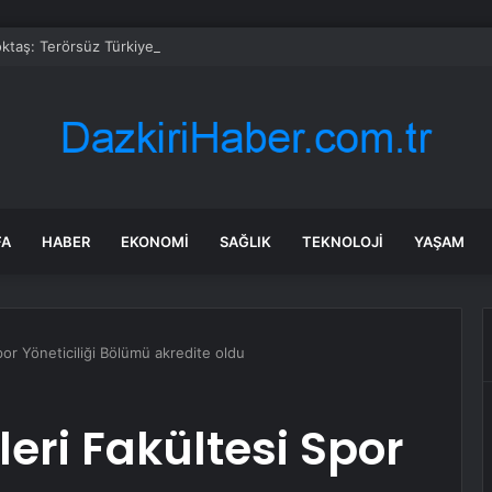
taş: Terörsüz Türkiye tarihi bir adımdır
FA
HABER
EKONOMI
SAĞLIK
TEKNOLOJI
YAŞAM
por Yöneticiliği Bölümü akredite oldu
eri Fakültesi Spor