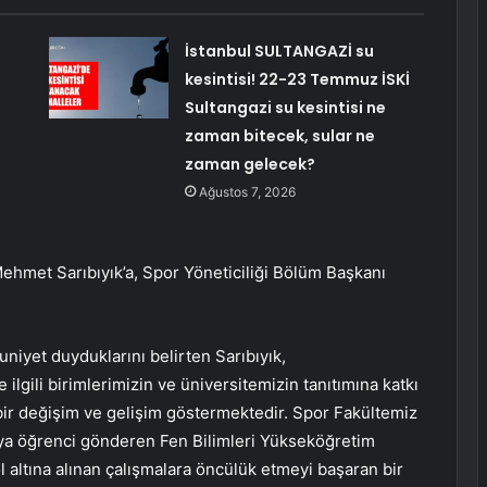
İstanbul SULTANGAZİ su
kesintisi! 22-23 Temmuz İSKİ
Sultangazi su kesintisi ne
zaman bitecek, sular ne
zaman gelecek?
Ağustos 7, 2026
ehmet Sarıbıyık’a, Spor Yöneticiliği Bölüm Başkanı
iyet duyduklarını belirten Sarıbıyık,
gili birimlerimizin ve üniversitemizin tanıtımına katkı
 bir değişim ve gelişim göstermektedir. Spor Fakültemiz
aya öğrenci gönderen Fen Bilimleri Yükseköğretim
l altına alınan çalışmalara öncülük etmeyi başaran bir