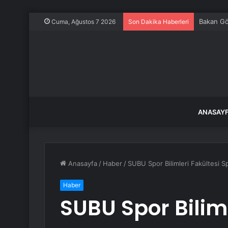
Bakan Gök
Cuma, Ağustos 7 2026
Son Dakika Haberleri
ANASAY
Anasayfa
/
Haber
/
SUBU Spor Bilimleri Fakültesi S
Haber
SUBU Spor Biliml