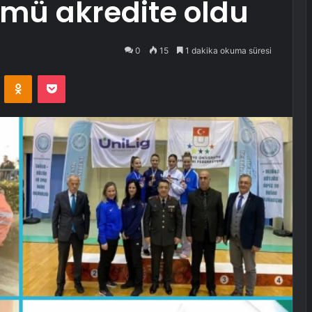
lümü akredite oldu
0
15
1 dakika okuma süresi
VKontakte
Odnoklassniki
Pocket