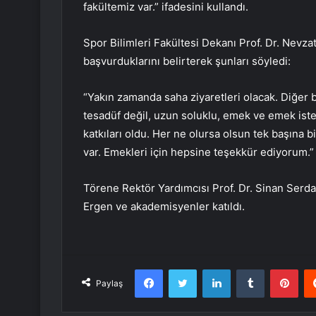
fakültemiz var.” ifadesini kullandı.
Spor Bilimleri Fakültesi Dekanı Prof. Dr. Nevz
başvurduklarını belirterek şunları söyledi:
“Yakın zamanda saha ziyaretleri olacak. Diğer b
tesadüf değil, uzun soluklu, emek ve emek ist
katkıları oldu. Her ne olursa olsun tek başına 
var. Emekleri için hepsine teşekkür ediyorum.”
Törene Rektör Yardımcısı Prof. Dr. Sinan Serd
Ergen ve akademisyenler katıldı.
Facebook
Twitter
LinkedIn
Tumblr
Pint
Paylaş