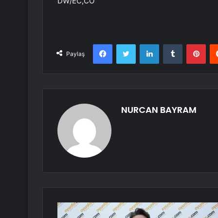
DW/EC,CÖ
Facebook
Twitter
LinkedIn
Tumblr
Pint
Paylaş
NURCAN BAYRAM