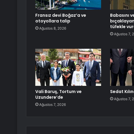
Fransız devi Boğaz’a ve
Babasını ve
otoyollara talip
bıçaklaya
tüfekle vur
Ağustos 8, 2026
Ağustos 7, 
Vali Baruş, Tortum ve
Sedat Kılı
Uzundere’de
Ağustos 7, 
Ağustos 7, 2026