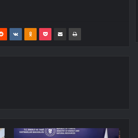
erest
Reddit
VKontakte
Odnoklassniki
Pocket
E-Posta ile paylaş
Yazdır