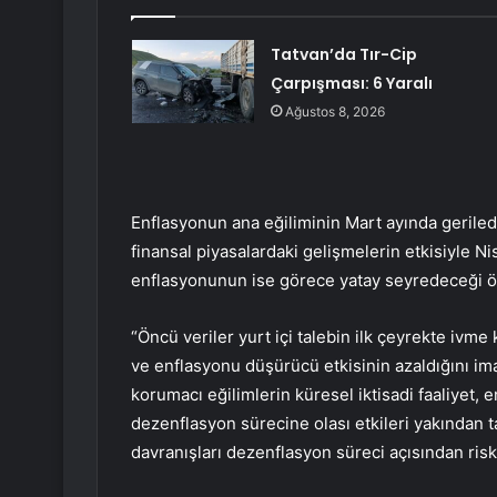
Tatvan’da Tır-Cip
Çarpışması: 6 Yaralı
Ağustos 8, 2026
Enflasyonun ana eğiliminin Mart ayında gerile
finansal piyasalardaki gelişmelerin etkisiyle N
enflasyonunun ise görece yatay seyredeceği ö
“Öncü veriler yurt içi talebin ilk çeyrekte ivm
ve enflasyonu düşürücü etkisinin azaldığını im
korumacı eğilimlerin küresel iktisadi faaliyet, e
dezenflasyon sürecine olası etkileri yakından t
davranışları dezenflasyon süreci açısından ris