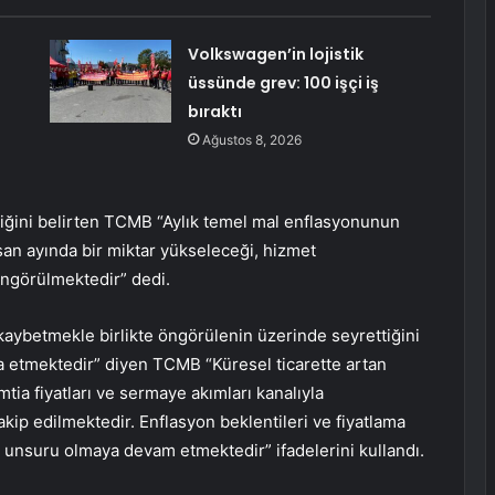
Volkswagen’in lojistik
üssünde grev: 100 işçi iş
bıraktı
Ağustos 8, 2026
diğini belirten TCMB “Aylık temel mal enflasyonunun
isan ayında bir miktar yükseleceği, hizmet
ngörülmektedir” dedi.
e kaybetmekle birlikte öngörülenin üzerinde seyrettiğini
a etmektedir” diyen TCMB “Küresel ticarette artan
mtia fiyatları ve sermaye akımları kanalıyla
akip edilmektedir. Enflasyon beklentileri ve fiyatlama
k unsuru olmaya devam etmektedir” ifadelerini kullandı.