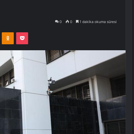
0
0
1 dakika okuma süresi
VKontakte
Odnoklassniki
Pocket