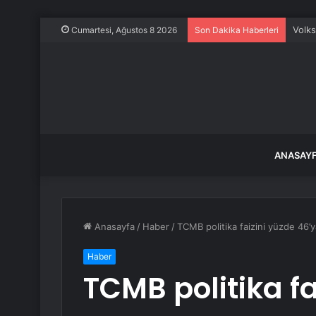
Volks
Cumartesi, Ağustos 8 2026
Son Dakika Haberleri
ANASAY
Anasayfa
/
Haber
/
TCMB politika faizini yüzde 46’y
Haber
TCMB politika fa