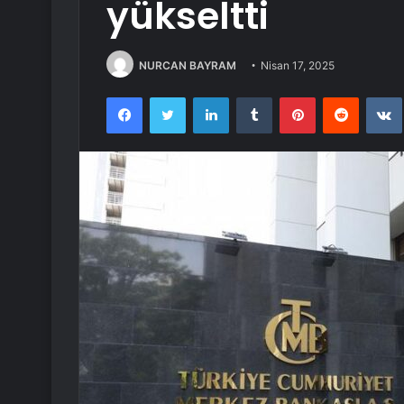
yükseltti
NURCAN BAYRAM
Nisan 17, 2025
Facebook
Twitter
LinkedIn
Tumblr
Pinterest
Reddit