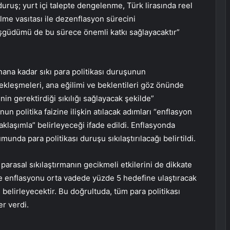
duruş; yurt içi talepte dengelenme, Türk lirasında reel
me vasıtası ile dezenflasyon sürecini
eşgüdümü de bu sürece önemli katkı sağlayacaktır”
anana kadar sıkı para politikası duruşunun
çekleşmeleri, ana eğilimi ve beklentileri göz önünde
n gerektirdiği sıkılığı sağlayacak şekilde”
nun politika faizine ilişkin atılacak adımları “enflasyon
yaklaşımla” belirleyeceği ifade edildi. Enflasyonda
unda para politikası duruşu sıkılaştırılacağı belirtildi.
parasal sıkılaştırmanın gecikmeli etkilerini de dikkate
ve enflasyonu orta vadede yüzde 5 hedefine ulaştıracak
 belirleyecektir. Bu doğrultuda, tüm para politikası
er verdi.