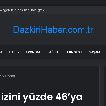
wagen’in lojistik üssünde grev: 100 işçi iş bıraktı
FA
HABER
EKONOMI
SAĞLIK
TEKNOLOJI
YAŞAM
a yükseltti
izini yüzde 46’ya