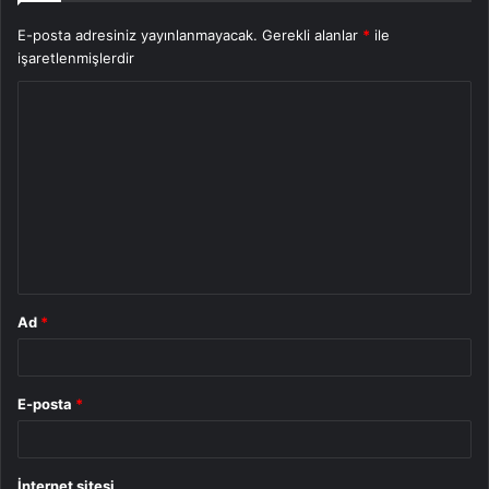
E-posta adresiniz yayınlanmayacak.
Gerekli alanlar
*
ile
işaretlenmişlerdir
Y
o
r
u
m
*
Ad
*
E-posta
*
İnternet sitesi