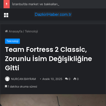
İstanbul’da market ve bakkallarda yeni uygulama devreye girdi
Menü
Anasayfa
/
Teknoloji
Teknoloji
Team Fortress 2 Classic,
Zorunlu İsim Değişikliğine
Gitti
NURCAN BAYRAM
Aralık 10, 2025
0
0
1 dakika okuma süresi