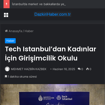
İstanbul’da market ve bakkallarda yeni uygulama devreye girdi
Menü
Anasayfa
/
Haber
Haber
Tech Istanbul’dan Kadınlar
İçin Girişimcilik Okulu
MEHMET HAZBİN KAZBEK
Haziran 16, 2025
0
0
1 dakika okuma süresi