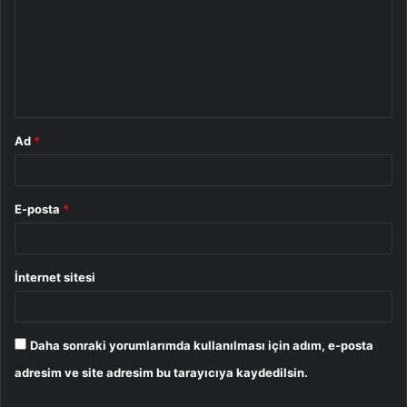
r
u
m
*
Ad
*
E-posta
*
İnternet sitesi
Daha sonraki yorumlarımda kullanılması için adım, e-posta
adresim ve site adresim bu tarayıcıya kaydedilsin.