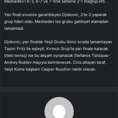
Medvedev’i 6-3, 6-7 ve 7-6’lık setlerle 2-1 mağlup etti.
Yarı finali evvelce garantileyen Djokovic, 3’te 3 yaparak
grup lideri oldu. Medvedev ise grubu galibiyet alamadan
tamamladı.
Djokovic, yarı finalde Yeşil Grubu ikinci sırada tamamlayan
Taylor Fritz ile eşleşti. Kırmızı Grup’ta yarı finale kalacak
öteki tenisçi ise bu akşam oynanacak Stefanos Tsitsipas-
Andrey Rublev maçıyla belirlenecek. Cins atlayan taraf,
Yeşil Küme başkanı Casper Ruud’un rakibi olacak.