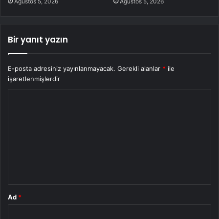
Ağustos 5, 2026
Ağustos 5, 2026
Bir yanıt yazın
E-posta adresiniz yayınlanmayacak.
Gerekli alanlar
*
ile
işaretlenmişlerdir
Y
o
r
u
m
*
Ad
*