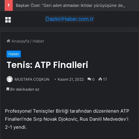
Başkan Özel: “Geri adım atmadan iktidar yürüyüşüne devam edeceğiz”
Menü
Anasayfa
/
Haber
Haber
Tenis: ATP Finalleri
MUSTAFA COŞKUN
Kasım 21, 2022
0
17
Bir dakikadan az
Profesyonel Tenisçiler Birliği tarafından düzenlenen ATP
Finalleri’nde Sırp Novak Djokovic, Rus Daniil Medvedev’i
2-1 yendi.