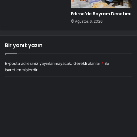
Edirne’de Bayram Denetimi
Ağustos 6, 2026
Bir yanıt yazın
E-posta adresiniz yayınlanmayacak.
Gerekli alanlar
*
ile
işaretlenmişlerdir
Y
o
r
u
m
*