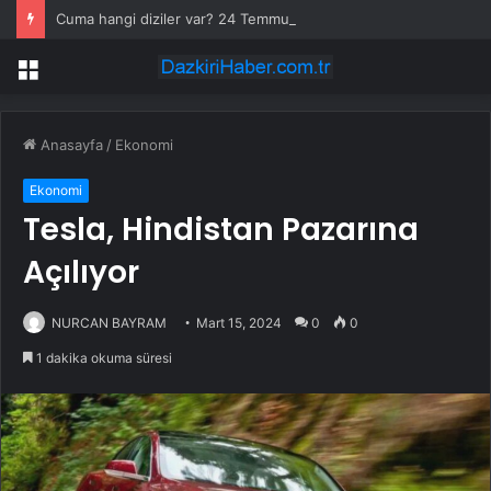
Cuma hangi diziler var? 24 Temmuz Asırlık Gece saat kaçta başlıyor?
Menü
Anasayfa
/
Ekonomi
Ekonomi
Tesla, Hindistan Pazarına
Açılıyor
NURCAN BAYRAM
Mart 15, 2024
0
0
1 dakika okuma süresi