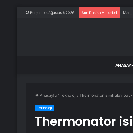
Mardi
Perşembe, Ağustos 6 2026
Son Dakika Haberleri
ANASAY
Anasayfa
/
Teknoloji
/
Thermonator isimli alev püskü
Teknoloji
Thermonator isi