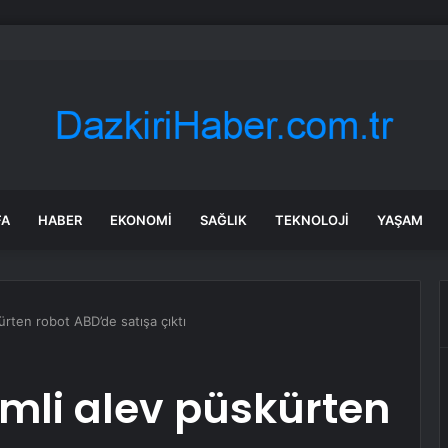
n’de geleceğin inşası için dev adım: “Büyük Aile Platformu” kuruldu
FA
HABER
EKONOMI
SAĞLIK
TEKNOLOJI
YAŞAM
rten robot ABD’de satışa çıktı
mli alev püskürten