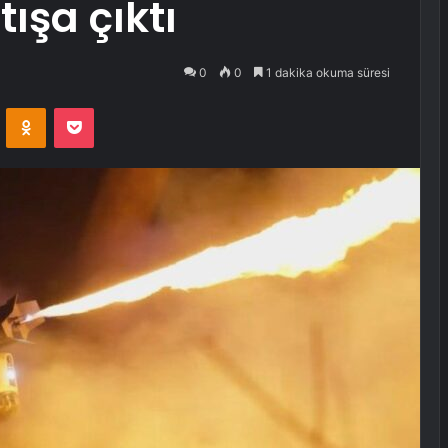
ışa çıktı
0
0
1 dakika okuma süresi
VKontakte
Odnoklassniki
Pocket