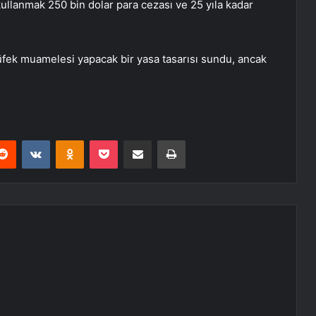
llanmak 250 bin dolar para cezası ve 25 yıla kadar
tüfek muamelesi yapacak bir yasa tasarısı sundu, ancak
erest
Reddit
VKontakte
Odnoklassniki
Pocket
E-Posta ile paylaş
Yazdır