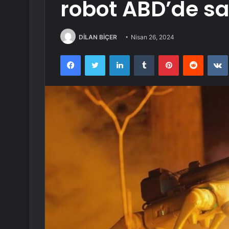
robot ABD’de sat
DİLAN BİÇER
Nisan 26, 2024
Facebook
Twitter
LinkedIn
Tumblr
Pinterest
Reddit