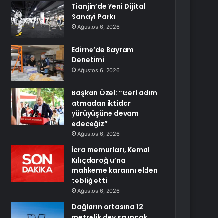
Tianjin’de Yeni Dijital
Sanayi Parkı
Ağustos 6, 2026
Edirne’de Bayram
Denetimi
Ağustos 6, 2026
Başkan Özel: “Geri adım
atmadan iktidar
yürüyüşüne devam
edeceğiz”
Ağustos 6, 2026
İcra memurları, Kemal
Kılıçdaroğlu’na
mahkeme kararını elden
tebliğ etti
Ağustos 6, 2026
Dağların ortasına 12
metrelik dev salıncak