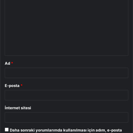
Y
o
r
u
m
*
Ad
*
E-posta
*
İnternet sitesi
Daha sonraki yorumlarımda kullanılması için adım, e-posta