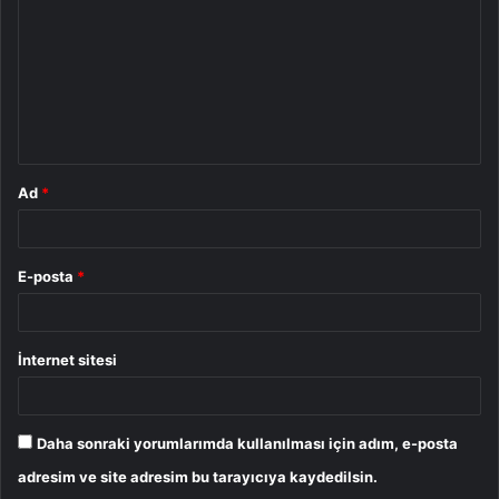
r
u
m
*
Ad
*
E-posta
*
İnternet sitesi
Daha sonraki yorumlarımda kullanılması için adım, e-posta
adresim ve site adresim bu tarayıcıya kaydedilsin.