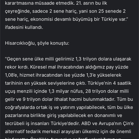
karartmasına müsaade etmedik. 21. asrın bu ilk
çeyreğinde, sadece 2 sene hariç, yani son 25 senede 2
sene hariç, ekonomisi devamlı büyümüş bir Türkiye var.”
ifadesini kullandı.
Hisarcıklıoğlu, şöyle konuştu:
“Geçen sene ülke milli gelirimiz 1,3 trilyon dolara ulaşarak
rekor kırdı. Küresel mal ihracatından aldığımız pay yüzde
1,08’e, hizmet ihracatından ise yüzde 1,3’e yükselerek
tarihinin en yüksek seviyelerine çıktı. Türkiye’nin 4 saatlik
uçuş menzili içinde 1,3 milyar nüfus, 28 trilyon dolar milli
gelir ve 9 trilyon dolar ithalat hacmi bulunmaktadır. Tüm bu
coğrafyalarda ortak iş ve yatırım yapılabilecek, tüm bu ülke
pazarlarına birlikte giriş yapılabilecek en donanımlı ve
tecrübeli iş insanları Türkiye’dedir. ABD ve Avrupa’nın Çin’e
alternatif tedarik merkezi arayışları ülkemiz için de önemli