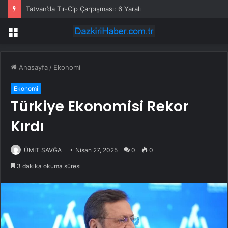
Tatvan’da Tır-Cip Çarpışması: 6 Yaralı
Menü
Anasayfa
/
Ekonomi
Ekonomi
Türkiye Ekonomisi Rekor
Kırdı
ÜMİT SAVĞA
Nisan 27, 2025
0
0
3 dakika okuma süresi