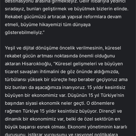
destinasyonu arasına girmekteyiz. Gelir itibarıyla yedinci
sıradayız, bunları geliştirmek ve büyütmek bizlerin elinde.
Rekabet gücümüzü artıracak yapısal reformlara devam
etmeli, büyüme hikayemizi tüm dünyaya
gösterebilmeliyiz.”
Yeşil ve dijital dönüşüme öncelik verilmesinin, küresel
rekabet gücün artması noktasında önemli olduğunu
aktaran Hisarcıklıoğlu, “Küresel gelişmeleri ve büyüyen
ticaret savaşları ihtimalini de göz önünde aldığımızda,
türbülansı yüksek bir süreçte hep beraber geçiyoruz ama
biz bunları da aşacağımıza inanıyoruz. 15 yıldır kesintisiz
büyüyen bir ekonomimiz var. Düşünün 15 yıl Türkiye’nin
başından siyasi ekonomik neler geçti. O dönemlere
rağmen Türkiye 15 yıldır kesintisiz büyüyor. Dirençli ve
dinamik bir ekonomimiz var, belki de özel sektörün en
büyük başarısı esnek olması. Ekonomi yönetiminin kararlı
duruşunu, istikrar vurgusunu ve rasyonel politikalara