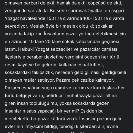
olmayan berberi de ekti, hamalı da ekti, çöpçüsü de ekti,
zengini de sarrafı da. Bu sene sarımsak fiyatları en asgari
Yozgat havalesinde 150 lira civarında 100-150 lira civarda
seyrediyor. Meslek öyle bir meslek oldu ki; sokaklar
arasında takip zor. İnsanların pazar yerine gelebilmesi için
en azından 10 tane 20 tane sokak satıcısından geçmesi
lazım. Halbuki Yozgat sebzeciler ve pazarcılar camiası
ilçeleriyle beraber devletine vergisini ödeyen her türlü
resmi kayıt ve belgelerini kullanan esnaf kitlesi,
sokaklardaki takipsizlik, nereden geldiği, nasıl geldiği belli
olmayan mallar satılıyor. Pazara pek cazibe kalmıyor.
Pazarcı esnafının suçu resmi ve kurum ve kuruluşlara her
türlü belgeyi verip, belirli bir muhafazayla pazar altına
giren insan topluluğu mu, yoksa sokaklarda gezen
insanların satış yapacağı bir yer mi? Eskiden bu
memlekette bir pazar kültürü vardı. İnsanlar pazara gelir,
evlerinin ihtiyacını bildiği, tanıdığı kişilerden alır, evine