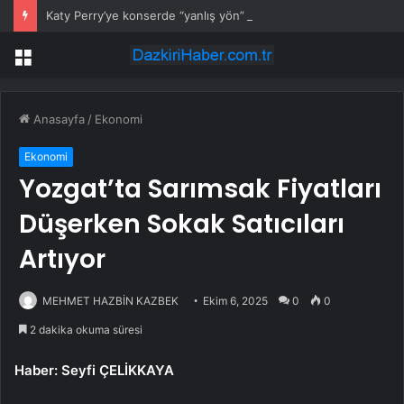
Katy Perry’ye konserde “yanlış yön” sürprizi
Menü
Anasayfa
/
Ekonomi
Ekonomi
Yozgat’ta Sarımsak Fiyatları
Düşerken Sokak Satıcıları
Artıyor
MEHMET HAZBİN KAZBEK
Ekim 6, 2025
0
0
2 dakika okuma süresi
Haber: Seyfi ÇELİKKAYA