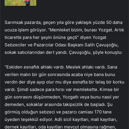
Sarımsak pazarda, geçen yıla göre yaklaşık yüzde 50 daha
ucuza işlem görüyor. “Memleket bizim, burası Yozgat. Artık
ticarette para her şeyin önüne geçti” diyen Yozgat
Sebzeciler ve Pazarcılar Odası Başkanı Salih Çavuşoğlu,
sokak satıcılarından dert yandı. Çavuşoğlu, şöyle konuştu:
“Eskiden esnaflık ahlakı vardı. Meslek ahlakı vardı. Sana
verilen malın bir gün sonrasında acaba niye bana bunu
verdin der diye ayıp olur mu diye esnafta bir telaş bir korku
vardı. Şimdi sadece para hırsı var memlekette. Kimse bir
gün sonrasını düşünmeden, Yozgatlı veya bunu nasıl yer
demeden, sokaklar arasında takipsizlik de başladı. Şu
görmüş olduğun sebzeci ve pazarcı camiası 170 tane
üyeden teşekkül ediyor. Adli sicil kayıtları, mali kayıtları,
dernek kayıtları, oda kayıtları mevcut olmasına rağmen,