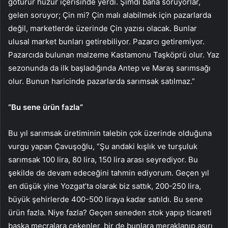
götürür huzur içerisinde yerdi. Şimdi bana soruyorlar,
gelen soruyor; Çin mi? Çin malı alabilmek için pazarlarda
değil, marketlerde üzerinde Çin yazısı olacak. Bunlar
ulusal market bunları getirebiliyor. Pazarcı getiremiyor.
Pazarcıda bulunan malzeme Kastamonu Taşköprü olur. Yaz
sezonunda da ilk başladığında Antep ve Maraş sarımsağı
olur. Bunun haricinde pazarlarda sarımsak satılmaz.”
“Bu sene ürün fazla”
Bu yıl sarımsak üretiminin talebin çok üzerinde olduğuna
vurgu yapan Çavuşoğlu, “Şu andaki kışlık ve turşuluk
sarımsak 100 lira, 80 lira, 150 lira arası seyrediyor. Bu
şekilde de devam edeceğini tahmin ediyorum. Geçen yıl
en düşük yine Yozgat’ta olarak biz sattık, 200-250 lira,
büyük şehirlerde 400-500 liraya kadar satıldı. Bu sene
ürün fazla. Niye fazla? Geçen seneden stok yapıp ticareti
başka mecralara çekenler, bir de bunlara meraklanıp aşırı