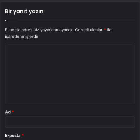
Bir yanıt yazın
E-posta adresiniz yayınlanmayacak.
Gerekli alanlar
*
ile
işaretlenmişlerdir
Y
o
r
u
m
*
Ad
*
E-posta
*