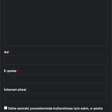
Y
o
r
u
m
*
Ad
*
E-posta
*
İnternet sitesi
Daha sonraki yorumlarımda kullanılması için adım, e-posta