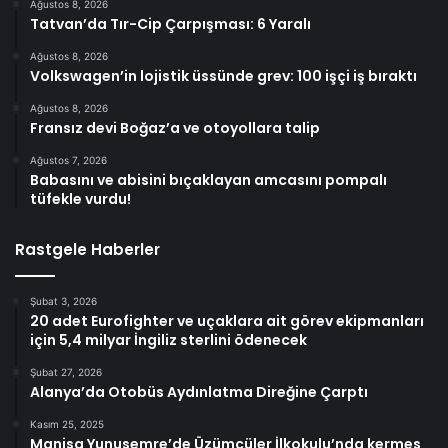
Ağustos 8, 2026
Tatvan’da Tır-Cip Çarpışması: 6 Yaralı
Ağustos 8, 2026
Volkswagen’in lojistik üssünde grev: 100 işçi iş bıraktı
Ağustos 8, 2026
Fransız devi Boğaz’a ve otoyollara talip
Ağustos 7, 2026
Babasını ve abisini bıçaklayan amcasını pompalı
tüfekle vurdu!
Rastgele Haberler
Şubat 3, 2026
20 adet Eurofighter ve uçaklara ait görev ekipmanları
için 5,4 milyar İngiliz sterlini ödenecek
Şubat 27, 2026
Alanya’da Otobüs Aydınlatma Direğine Çarptı
Kasım 25, 2025
Manisa Yunusemre’de Üzümcüler İlkokulu’nda kermes