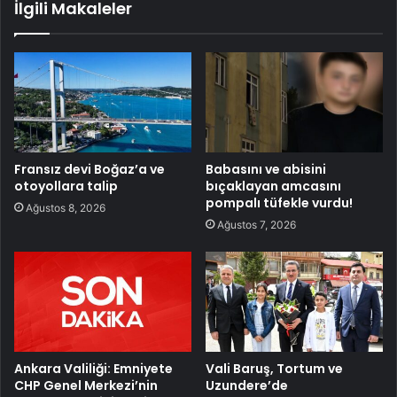
İlgili Makaleler
Fransız devi Boğaz’a ve
Babasını ve abisini
otoyollara talip
bıçaklayan amcasını
pompalı tüfekle vurdu!
Ağustos 8, 2026
Ağustos 7, 2026
Ankara Valiliği: Emniyete
Vali Baruş, Tortum ve
CHP Genel Merkezi’nin
Uzundere’de