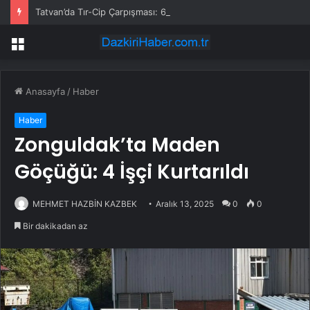
Tatvan’da Tır-Cip Çarpışması: 6 Yaralı
Menü
Anasayfa
/
Haber
Haber
Zonguldak’ta Maden
Göçüğü: 4 İşçi Kurtarıldı
MEHMET HAZBİN KAZBEK
Aralık 13, 2025
0
0
Bir dakikadan az