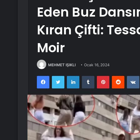
Eden Buz Dansın
Kıran Çifti: Tess
Moir
MEHMET IŞIKLI
Ocak 16, 2024
Facebook
Twitter
LinkedIn
Tumblr
Pinterest
Reddit