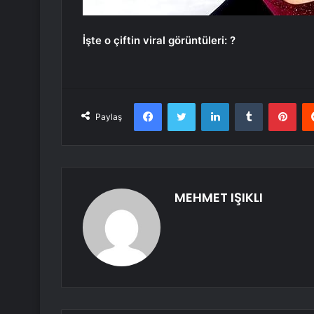
İşte o çiftin viral görüntüleri: ?
Facebook
Twitter
LinkedIn
Tumblr
Pint
Paylaş
MEHMET IŞIKLI