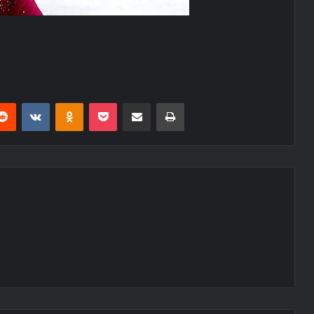
erest
Reddit
VKontakte
Odnoklassniki
Pocket
E-Posta ile paylaş
Yazdır