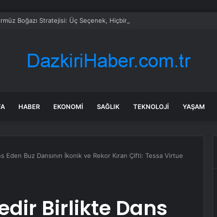
ürmüz Boğazı Stratejisi: Üç Seçenek, Hiçbiri Zafer Getirmiyor
FA
HABER
EKONOMI
SAĞLIK
TEKNOLOJI
YAŞAM
ans Eden Buz Dansının İkonik ve Rekor Kıran Çifti: Tessa Virtue
edir Birlikte Dans