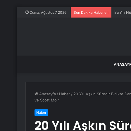
İran’ın H
Cuma, Ağustos 7 2026
Son Dakika Haberleri
ANASAY
Anasayfa
/
Haber
/
20 Yılı Aşkın Süredir Birlikte D
ve Scott Moir
Haber
20 Yılı Aşkın Sür