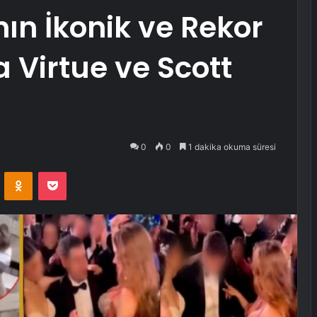
ın İkonik ve Rekor
a Virtue ve Scott
0
0
1 dakika okuma süresi
VKontakte
Odnoklassniki
Pocket