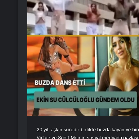
20 yılı aşkın süredir birlikte buzda kayan ve b
Virtue ve Scott Moir’in sosyal medyada paylaşıl