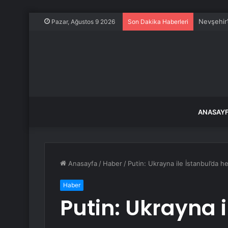
Nevşehir’
Pazar, Ağustos 9 2026
Son Dakika Haberleri
ANASAY
Anasayfa
/
Haber
/
Putin: Ukrayna ile İstanbul’da 
Haber
Putin: Ukrayna i