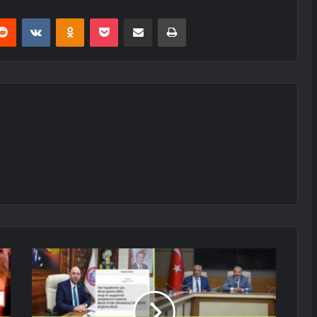
erest
Reddit
VKontakte
Odnoklassniki
Pocket
E-Posta ile paylaş
Yazdır