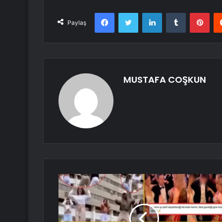
Facebook
Twitter
LinkedIn
Tumblr
Pint
Paylaş
MUSTAFA COŞKUN