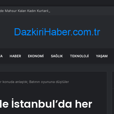
de Mahsur Kalan Kadın Kurtarıldı
FA
HABER
EKONOMI
SAĞLIK
TEKNOLOJI
YAŞAM
her konuda anlaştık; Batının oyununa düştüler
le İstanbul’da her