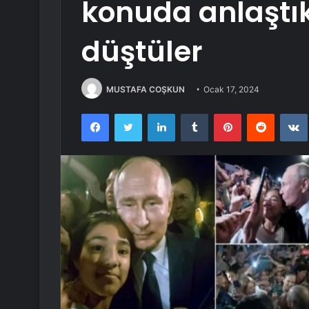
konuda anlaştı
düştüler
MUSTAFA COŞKUN
Ocak 17, 2024
Facebook
Twitter
LinkedIn
Tumblr
Pinterest
Reddit