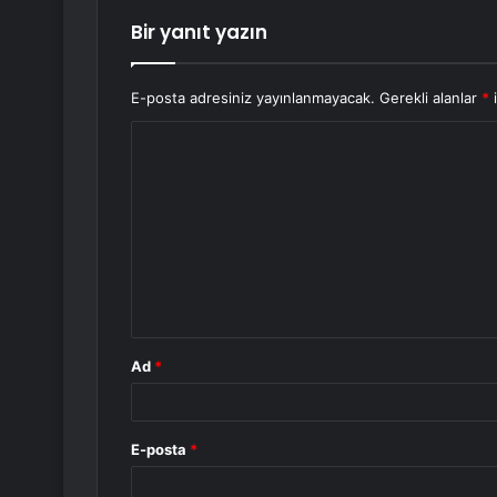
Bir yanıt yazın
E-posta adresiniz yayınlanmayacak.
Gerekli alanlar
*
i
Y
o
r
u
m
*
Ad
*
E-posta
*