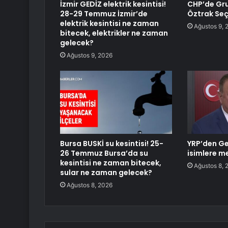
İzmir GEDİZ elektrik kesintisi!
CHP’de Gru
28-29 Temmuz İzmir’de
Öztrak Seç
elektrik kesintisi ne zaman
Ağustos 9, 
bitecek, elektrikler ne zaman
gelecek?
Ağustos 9, 2026
Bursa BUSKİ su kesintisi! 25-
YRP’den Ge
26 Temmuz Bursa’da su
isimlere m
kesintisi ne zaman bitecek,
Ağustos 8, 
sular ne zaman gelecek?
Ağustos 8, 2026