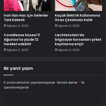
İran’dan Hac için Gelenler
Kaçak Elektrik Kullanımına
Türk Kökenli
İtiraz Çözümsüz Kaldı
Ağustos 5, 2026
Ağustos 5, 2026
CoreWeave hissesi 11
Liechtenstein’da
Ağustos’ta yüzde 12
bilgisayar korsanları şirket
hareket edebilir
kayıtlarına erişti
Ağustos 5, 2026
Ağustos 5, 2026
Bir yanıt yazın
E-posta adresiniz yayınlanmayacak.
Gerekli alanlar
*
ile
işaretlenmişlerdir
Y
o