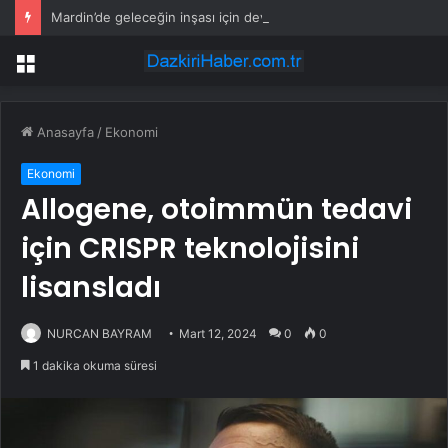
Mardin’de geleceğin inşası için dev adım: “Büyük Aile Platformu” kuruldu
Menü
Anasayfa
/
Ekonomi
Ekonomi
Allogene, otoimmün tedavi
için CRISPR teknolojisini
lisansladı
NURCAN BAYRAM
Mart 12, 2024
0
0
1 dakika okuma süresi