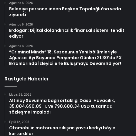
Ağustos 6, 2026
Belediye personelinden Başkan Topaloğlu’na veda
ziyareti
Ağustos 6, 2026
Erdoğan: Dijital dolandırıcılık finansal sistemi tehdit
ediyor
Ağustos 6, 2026
“Criminal Minds” 18. Sezonunun Yeni bölümleriyle
Ağustos Ayı Boyunca Perşembe Günleri 21.30’da FX
Ekranlarında İzleyicilerle Buluşmaya Devam Ediyor!
Rastgele Haberler
Mayıs 25, 2025
Altınay Savunma bağlı ortaklığı Dasal Havacılık,
35.004.690,09 TL ve 790.600,34 USD tutarında
sözleşme imzaladı
Eylül 12, 2025
Otomobilin motoruna sıkışan yavru kediyi böyle
kurtardılar