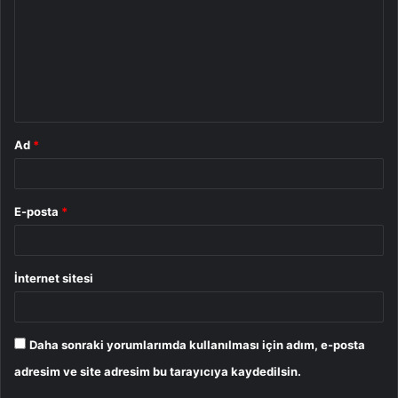
r
u
m
*
Ad
*
E-posta
*
İnternet sitesi
Daha sonraki yorumlarımda kullanılması için adım, e-posta
adresim ve site adresim bu tarayıcıya kaydedilsin.