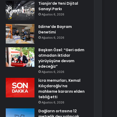
Tianjin’de Yeni Dijital
Sanayi Parkı
Ağustos 6, 2026
Edirne’de Bayram
Denetimi
Ağustos 6, 2026
Başkan Özel: “Geri adım
atmadan iktidar
yürüyüşüne devam
edeceğiz”
Ağustos 6, 2026
İcra memurları, Kemal
Kılıçdaroğlu’na
mahkeme kararını elden
tebliğ etti
Ağustos 6, 2026
Dağların ortasına 12
metrelik dev salıncak