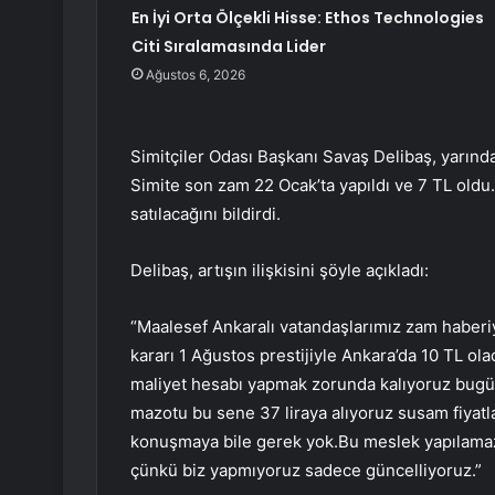
En İyi Orta Ölçekli Hisse: Ethos Technologies
Citi Sıralamasında Lider
Ağustos 6, 2026
Simitçiler Odası Başkanı Savaş Delibaş, yarında
Simite son zam 22 Ocak’ta yapıldı ve 7 TL oldu. 
satılacağını bildirdi.
Delibaş, artışın ilişkisini şöyle açıkladı:
“Maalesef Ankaralı vatandaşlarımız zam haberiy
kararı 1 Ağustos prestijiyle Ankara’da 10 TL o
maliyet hesabı yapmak zorunda kalıyoruz bugün 
mazotu bu sene 37 liraya alıyoruz susam fiyatlar
konuşmaya bile gerek yok.Bu meslek yapılamaz h
çünkü biz yapmıyoruz sadece güncelliyoruz.”