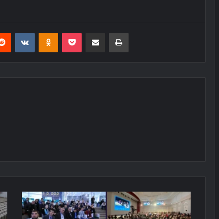
erest
Reddit
VKontakte
Odnoklassniki
Pocket
E-Posta ile paylaş
Yazdır