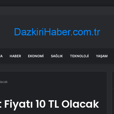
n’de geleceğin inşası için dev adım: “Büyük Aile Platformu” kuruldu
FA
HABER
EKONOMI
SAĞLIK
TEKNOLOJI
YAŞAM
lacak
Fiyatı 10 TL Olacak