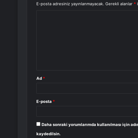
E-posta adresiniz yayınlanmayacak.
Gerekli alanlar
*
i
Y
o
r
u
m
*
Ad
*
E-posta
*
Daha sonraki yorumlarımda kullanılması için adı
kaydedilsin.