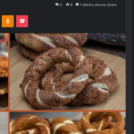
0
9
1 dakika okuma süresi
VKontakte
Odnoklassniki
Pocket