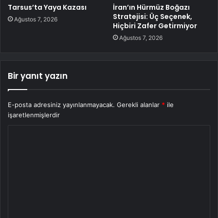
Tarsus’ta Yaya Kazası
İran’ın Hürmüz Boğazı
Stratejisi: Üç Seçenek,
Ağustos 7, 2026
Hiçbiri Zafer Getirmiyor
Ağustos 7, 2026
Bir yanıt yazın
E-posta adresiniz yayınlanmayacak.
Gerekli alanlar
*
ile
işaretlenmişlerdir
Y
o
r
u
m
*