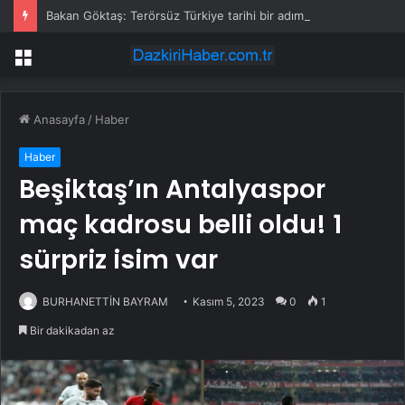
Bakan Göktaş: Terörsüz Türkiye tarihi bir adımdır
Menü
Anasayfa
/
Haber
Haber
Beşiktaş’ın Antalyaspor
maç kadrosu belli oldu! 1
sürpriz isim var
BURHANETTİN BAYRAM
Kasım 5, 2023
0
1
Bir dakikadan az