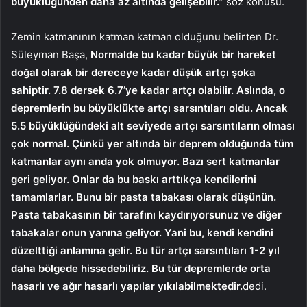
büyüklüğünden daha az altında gelişebilir.
” söz konusu.
Zemin katmanının katman katman olduğunu belirten Dr.
Süleyman Başa,
Normalde bu kadar büyük bir hareket
doğal olarak bir dereceye kadar düşük artçı şoka
sahiptir. 7.8 dersek 6.7’ye kadar artçı olabilir. Aslında, o
depremlerin bu büyüklükte artçı sarsıntıları oldu. Ancak
5.5 büyüklüğündeki alt seviyede artçı sarsıntıların olması
çok normal. Çünkü yer altında bir deprem olduğunda tüm
katmanlar aynı anda yok olmuyor. Bazı sert katmanlar
geri geliyor. Onlar da bu baskı arttıkça kendilerini
tamamlarlar. Bunu bir pasta tabakası olarak düşünün.
Pasta tabakasının bir tarafını kaydırıyorsunuz ve diğer
tabakalar onun yanına geliyor. Yani bu, kendi kendini
düzelttiği anlamına gelir. Bu tür artçı sarsıntıları 1-2 yıl
daha bölgede hissedebiliriz. Bu tür depremlerde orta
hasarlı ve ağır hasarlı yapılar yıkılabilmektedir.
dedi.