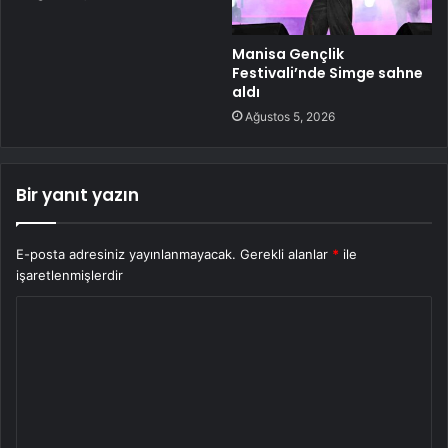
Manisa Gençlik
Festivali’nde Simge sahne
aldı
Ağustos 5, 2026
Bir yanıt yazın
E-posta adresiniz yayınlanmayacak.
Gerekli alanlar
*
ile
işaretlenmişlerdir
Y
o
r
u
m