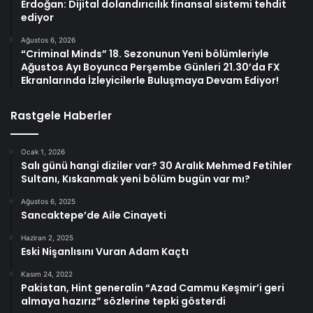
Erdoğan: Dijital dolandırıcılık finansal sistemi tehdit
ediyor
Ağustos 6, 2026
“Criminal Minds” 18. Sezonunun Yeni bölümleriyle
Ağustos Ayı Boyunca Perşembe Günleri 21.30’da FX
Ekranlarında İzleyicilerle Buluşmaya Devam Ediyor!
Rastgele Haberler
Ocak 1, 2026
Salı günü hangi diziler var? 30 Aralık Mehmed Fetihler
Sultanı, Kıskanmak yeni bölüm bugün var mı?
Ağustos 6, 2025
Sancaktepe’de Aile Cinayeti
Haziran 2, 2025
Eski Nişanlısını Vuran Adam Kaçtı
Kasım 24, 2022
Pakistan, Hint generalin “Azad Cammu Keşmir’i geri
almaya hazırız” sözlerine tepki gösterdi