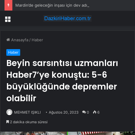
Mardin’de geleceğin inşası için dev adım: “Büyük Aile Platformu” kuruldu
Menü
Anasayfa
/
Haber
Haber
Beyin sarsıntısı uzmanları
Haber7’ye konuştu: 5-6
büyüklüğünde depremler
olabilir
MEHMET IŞIKLI
Ağustos 20, 2023
0
6
2 dakika okuma süresi