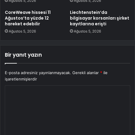
Ağustos 5, 2026
Ağustos 5, 2026
CoreWeave hissesi 11
Liechtenstein’da
Ağustos’ta yüzde 12
bilgisayar korsanları şirket
hareket edebilir
kayıtlarına erişti
Ağustos 5, 2026
Ağustos 5, 2026
Bir yanıt yazın
E-posta adresiniz yayınlanmayacak.
Gerekli alanlar
*
ile
işaretlenmişlerdir
Y
o
r
u
m