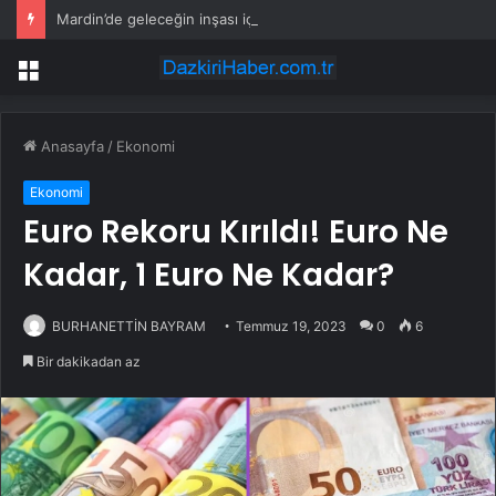
Mardin’de geleceğin inşası için dev adım: “Büyük Aile Platformu” kuruldu
Menü
Anasayfa
/
Ekonomi
Ekonomi
Euro Rekoru Kırıldı! Euro Ne
Kadar, 1 Euro Ne Kadar?
BURHANETTİN BAYRAM
Temmuz 19, 2023
0
6
Bir dakikadan az