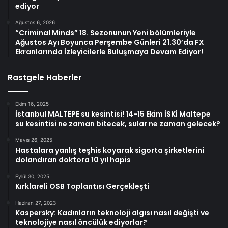
ediyor
Ağustos 6, 2026
“Criminal Minds” 18. Sezonunun Yeni bölümleriyle
Ağustos Ayı Boyunca Perşembe Günleri 21.30’da FX
Ekranlarında İzleyicilerle Buluşmaya Devam Ediyor!
Rastgele Haberler
Ekim 16, 2025
İstanbul MALTEPE su kesintisi! 14-15 Ekim İSKİ Maltepe
su kesintisi ne zaman bitecek, sular ne zaman gelecek?
Mayıs 26, 2025
Hastalara yanlış teşhis koyarak sigorta şirketlerini
dolandıran doktora 10 yıl hapis
Eylül 30, 2025
Kırklareli OSB Toplantısı Gerçekleşti
Haziran 27, 2023
Kaspersky: Kadınların teknoloji algısı nasıl değişti ve
teknolojiye nasıl öncülük ediyorlar?