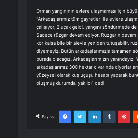
Orman yangınının evlere ulaşmaması için büyük 
“Arkadaşlarımız tüm gayretleri ile evlere ulaşm
çalışıyor, 2 uçak geldi. yangını söndürmede de ç
Sadece rüzgar devam ediyor. Rüzgarın devam etm
kor kalsa bile bir alevle yeniden tutuşabilir. 
diyemeyiz. Bütün arkadaşlarımızla tamamen sön
burada olacağız. Arkadaşlarımızın yanındayız.
arkadaşlarımız 300 hektar civarında diyorlar a
yüzeysel olarak kuş uçuşu hesabı yaparak bunu
oluşmuş durumda. yakıldı” dedi.
Facebook
Twitter
LinkedIn
Tumblr
Pint
Paylaş