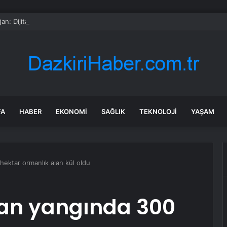
an: Dijital dolandırıcılık finansal sistemi tehdit ediyor
FA
HABER
EKONOMI
SAĞLIK
TEKNOLOJI
YAŞAM
hektar ormanlık alan kül oldu
kan yangında 300