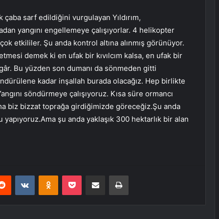
çaba sarf edildiğini vurgulayan Yıldırım,
adan yangını engellemeye çalışıyorlar. 4 helikopter
ok etkililer. Şu anda kontrol altına alınmış görünüyor.
esi demek ki en ufak bir kıvılcım kalsa, en ufak bir
rüzgâr. Bu yüzden son dumanı da sönmeden gitti
dürülene kadar inşallah burada olacağız. Hep birlikte
 Yangını söndürmeye çalışıyoruz. Kısa süre ormancı
ma biz bizzat toprağa girdiğimizde göreceğiz.Şu anda
 yapıyoruz.Ama şu anda yaklaşık 300 hektarlık bir alan
erest
Reddit
VKontakte
Odnoklassniki
Pocket
E-Posta ile paylaş
Yazdır