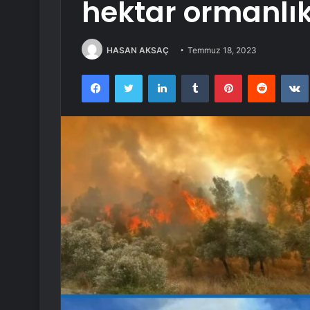
hektar ormanlık
HASAN AKSAÇ
Temmuz 18, 2023
Facebook
Twitter
LinkedIn
Tumblr
Pinterest
Reddit