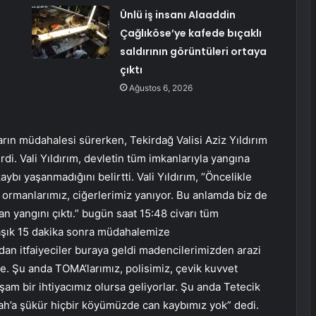
Ünlü iş insanı Alaaddin
Çağlıköse’ye kafede bıçaklı
saldırının görüntüleri ortaya
çıktı
Ağustos 6, 2026
rın müdahalesi sürerken, Tekirdağ Valisi Aziz Yıldırım
di. Vali Yıldırım, devletin tüm imkanlarıyla yangına
aybı yaşanmadığını belirtti. Vali Yıldırım, “Öncelikle
ormanlarımız, ciğerlerimiz yanıyor. Bu anlamda biz de
 yangını çıktı.” bugün saat 15:48 civarı tüm
laşık 15 dakika sonra müdahalemize
ldan itfaiyeciler buraya geldi madencilerimizden arazi
e. Şu anda TOMA’larımız, polisimiz, çevik kuvvet
m bir ihtiyacımız olursa geliyorlar. Şu anda Tetecik
ah’a şükür hiçbir köyümüzde can kaybımız yok” dedi.