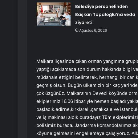
Belediye personelinden
Başkan Topaloğlu’na veda
ziyareti
Ağustos 6, 2026
Malkara ilçesinde çıkan orman yangınına grupla
yaptığı açıklamada son durum hakkında bilgi ver
müdahale ettiğini belirterek, herhangi bir can k
geçmiş olsun. Bugün ülkemizin bir kaç yerinde 
çok üzgünüz. Malkara’nın Deveci köyünde orman
ekiplerimiz 16.06 itibariyle hemen başladı yak
başladık.edirne,kırklareli,çanakkale ve istanbu
ve iş makinası aldık buradayız Tüm ekiplerimizl
polisimiz burada. Jandarma komandolarımız akşa
köyüne gelmesini engellemeye çalışıyoruz. All