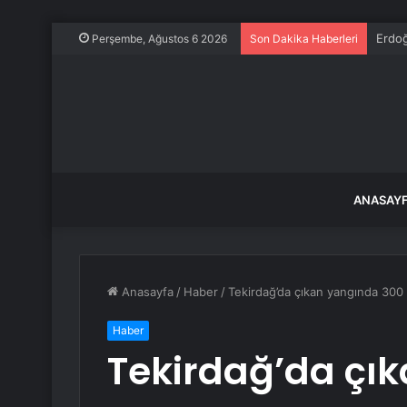
Erdoğ
Perşembe, Ağustos 6 2026
Son Dakika Haberleri
ANASAY
Anasayfa
/
Haber
/
Tekirdağ’da çıkan yangında 300 
Haber
Tekirdağ’da çı