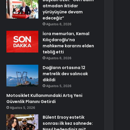
atmadan iktidar
yürüyüşüne devam
edeceğiz”
Ağustos 6, 2026
İcra memurları, Kemal
Kılıçdaroğlu’na
mahkeme kararını elden
tebliğ etti
Ağustos 6, 2026
Dağların ortasına 12
metrelik dev salıncak
dikildi
Ağustos 5, 2026
Motosiklet Kullanımındaki Artış Yeni
Güvenlik Planını Getirdi
Ağustos 5, 2026
Bülent Ersoy estetik
sonrası ilk kez sahnede:
Nasıl beğendiniz mi?