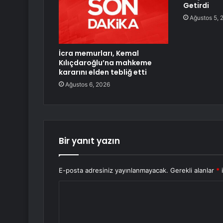
Getirdi
Ağustos 5, 
İcra memurları, Kemal
Kılıçdaroğlu’na mahkeme
kararını elden tebliğ etti
Ağustos 6, 2026
Bir yanıt yazın
E-posta adresiniz yayınlanmayacak.
Gerekli alanlar
*
i
Y
o
r