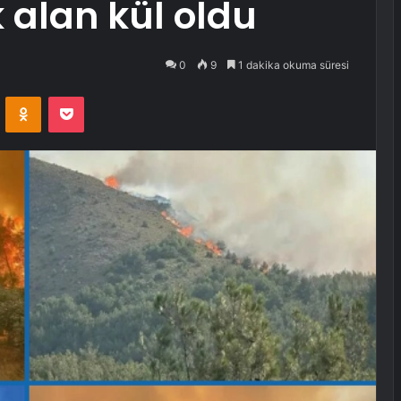
 alan kül oldu
0
9
1 dakika okuma süresi
VKontakte
Odnoklassniki
Pocket